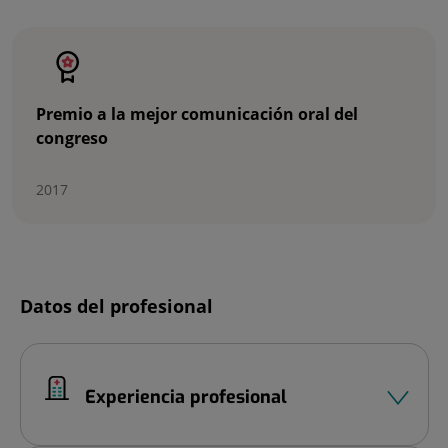
Número
de
diapositivas:
3
Premio a la mejor comunicación oral del
congreso
2017
Diapositiva
Datos del profesional
1
de
3
Experiencia profesional