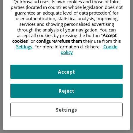
Quirónsalud uses its own cookies and those of third
parties (located in countries whose legislation does not
Pacientes y visitantes
guarantee an adequate level of data protection) for
user authentication, statistical analysis, improving
services and showing personalised advertising
through the analysis of your navigation. You can
accept all cookies by pressing the button "
Accept
cookies
" or
configure/refuse them
their use from this
Settings
. For more information click here:
Cookie
policy
Accept
Cartera de servicios
Reject
Teléfono de atención al usuario
Settings
900 301 013