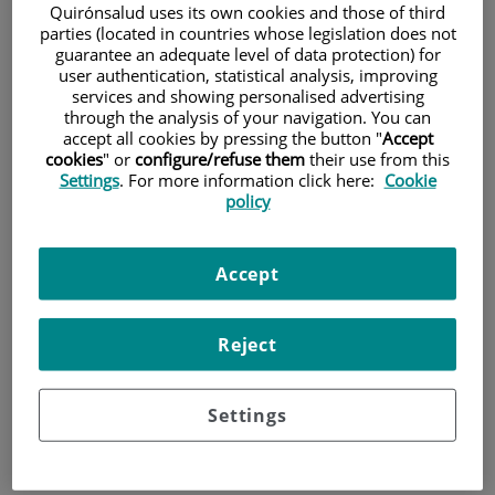
Quirónsalud uses its own cookies and those of third
parties (located in countries whose legislation does not
Pacientes y visitantes
guarantee an adequate level of data protection) for
user authentication, statistical analysis, improving
services and showing personalised advertising
through the analysis of your navigation. You can
accept all cookies by pressing the button "
Accept
cookies
" or
configure/refuse them
their use from this
Settings
. For more information click here:
Cookie
policy
Accept
Cartera de servicios
Reject
Teléfono de atención al usuario
Settings
900 301 013