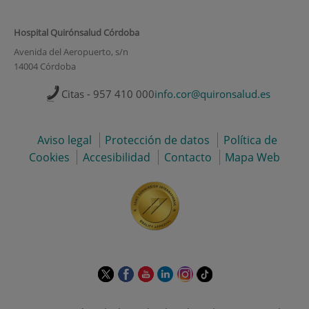
Hospital Quirónsalud Córdoba
Avenida del Aeropuerto, s/n
14004 Córdoba
Citas - 957 410 000
info.cor@quironsalud.es
Aviso legal
Protección de datos
Política de
Cookies
Accesibilidad
Contacto
Mapa Web
Este
Este
Este
Este
Este
Enlace
enlace
enlace
enlace
enlace
enlace
a
se
se
se
se
se
una