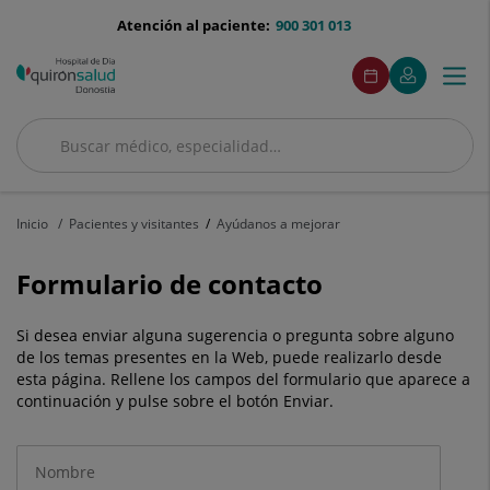
menu-
Atención al paciente:
900 301 013
telefono
menuAcceso
Este
Este
Pedir
Mi
Togg
Menú
enlace
enlace
cita
Quirónsalud
se
se
navi
abrirá
abrirá
en
en
Buscar
una
una
Buscar
ventana
ventana
nueva.
nueva.
Inicio
Pacientes y visitantes
Ayúdanos a mejorar
Formulario de contacto
Si desea enviar alguna sugerencia o pregunta sobre alguno
de los temas presentes en la Web, puede realizarlo desde
esta página. Rellene los campos del formulario que aparece a
continuación y pulse sobre el botón Enviar.
Datos
obligatorios