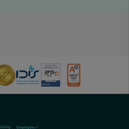
menu-
ibility
Employees