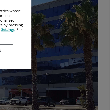
untries whose
or user
sonalised
es by pressing
s
Settings
. For
s