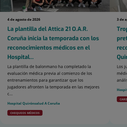
4 de agosto de 2026
3 de 
La plantilla del Attica 21 O.A.R.
Tro
Coruña inicia la temporada con los
pre
reconocimientos médicos en el
rec
Hospital...
Qui
La plantilla de balonmano ha completado la
Los j
evaluación médica previa al comienzo de los
médic
entrenamientos para garantizar que los
análi
jugadores afronten la temporada en las mejores
Hospi
c...
CARD
Hospital Quirónsalud A Coruña
CHEQUEOS MÉDICOS