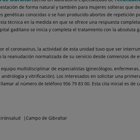
 gestación de forma natural y también para mujeres solteras que d
es genéticas conocidas o se han producido abortos de repetición p
esta técnica en la medida en que se ofrece una respuesta completa
pital gaditano se inicia y completa el tratamiento con la absoluta 
r el coronavirus, la actividad de esta unidad tuvo que ser interr
do la reanudación normalizada de su servicio desde comienzos de e
equipo multidisciplinar de especialistas (ginecólogos, enfermeras, 
 andrología y vitrificación). Los interesados en solicitar una prime
lamar al número de teléfono 956 79 83 00. Esta cita inicial es de ca
irónsalud
Campo de Gibraltar