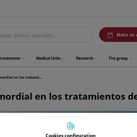
menuPedirCita
Make an 
 treatments
Medical Units
Research
The group
El factor psicológico es primordial en los tratamientos de reproducción asistida
rimordial en los tratamientos d
Cookies configuration