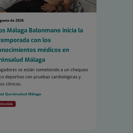
agosto de 2026
ps Málaga Balonmano inicia la
temporada con los
onocimientos médicos en
rónsalud Málaga
ugadores se están sometiendo a un chequeo
o deportivo con pruebas cardiológicas y
sis clínicos.
tal Quirónsalud Málaga
IOLOGÍA