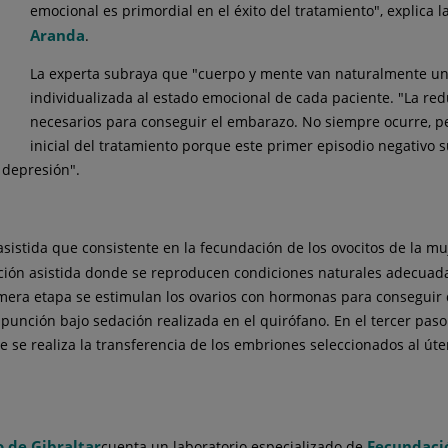
emocional es primordial en el éxito del tratamiento", explica 
Aranda
.
La experta subraya que "cuerpo y mente van naturalmente uni
individualizada al estado emocional de cada paciente. "La red
necesarios para conseguir el embarazo. No siempre ocurre, p
inicial del tratamiento porque este primer episodio negativo s
 depresión".
sistida que consistente en la fecundación de los ovocitos de la mu
ucción asistida donde se reproducen condiciones naturales adecuad
imera etapa se estimulan los ovarios con hormonas para conseguir 
unción bajo sedación realizada en el quirófano. En el tercer paso s
se se realiza la transferencia de los embriones seleccionados al ú
 de Gibraltar
Fecundació
cuenta un laboratorio especializado de