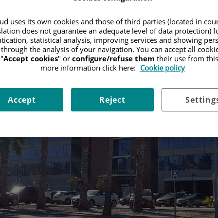
d uses its own cookies and those of third parties (located in co
slation does not guarantee an adequate level of data protection) f
tication, statistical analysis, improving services and showing per
 through the analysis of your navigation. You can accept all cooki
"
Accept cookies
" or
configure/refuse them
their use from thi
more information click here:
Cookie policy
Accept
Reject
Setting