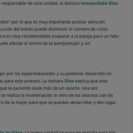
Inmaculada Díez
la responsable de esta unidad, la doctora
dos" por lo que es muy importante prestar atención
ucción del estrés puede disminuir el número de ciclos
ero es muy recomendable preparar a la pareja para un fallo
uele afectar el ánimo de la pareja/mujer y, en
jer por los espermatozoides y su posterior desarrollo en
Díez
as para este proceso. La doctora
explica que esta
que la paciente ovule más de un ovocito. Una vez
e realiza la inseminación in vitro de los ovocitos con los
tero de la mujer para que se puedan desarrollar y den lugar
n In Vitro
. La nueva unidad se puso en marcha para dar