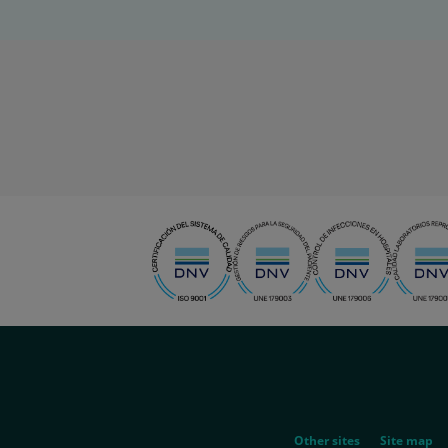
menu-
social
menu-
Other sites
Site map