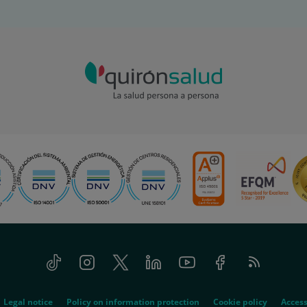
Tiktok
Instagram
Twitter
Linkedin
Youtube
Facebook
Feed
RSS
Legal notice
Policy on information protection
Cookie policy
Access