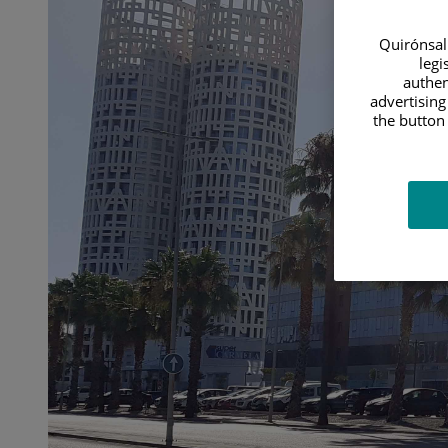
reproducción
asistida
Quirónsalu
legi
authen
advertising
the button 