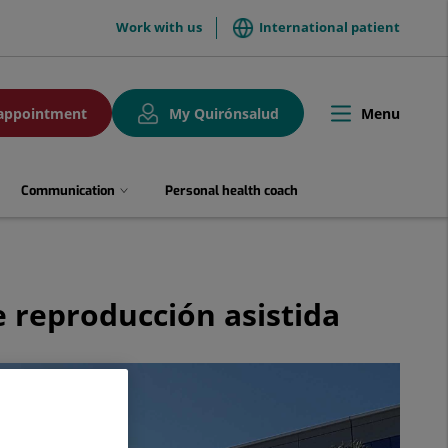
menuTop
Work with us
International patient
Menu
appointment
My Quirónsalud
Toggle
navigation
Communication
Personal health coach
e reproducción asistida