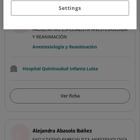
Settings
Alba Violeta Gándara Carrasco
FACULTATIVO ESPECIALISTA ANESTESIOLOGÍA
Y REANIMACIÓN
Anestesiología y Reanimación
Hospital Quirónsalud Infanta Luisa
Ver ficha
Alejandra Abasolo Ibáñez
FACULTATIVO ESPECIALISTA ANESTESIOLOGÍA