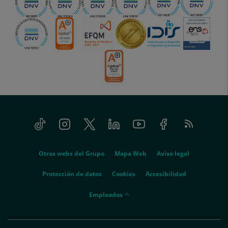
Tiktok
Instagram
Twitter
Linkedin
Youtube
Facebook
Feed
menu-
RSS
social
menu-
Otras webs del Grupo
Mapa Web
Aviso legal
legal
Protección de datos
Cookies
Accesibilidad
menu-
Empleados
empleados