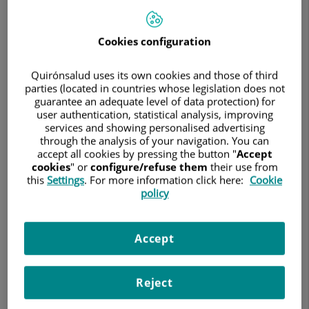
Buscar
Cookies configuration
Resultados de la búsqueda
Quirónsalud uses its own cookies and those of third
parties (located in countries whose legislation does not
guarantee an adequate level of data protection) for
Adolfo González Lopez-Cepero
user authentication, statistical analysis, improving
services and showing personalised advertising
FACULTATIVO ESPECIALISTA ANESTESIOLOGÍA
through the analysis of your navigation. You can
Y REANIMACIÓN
accept all cookies by pressing the button "
Accept
cookies
" or
configure/refuse them
their use from
Anestesiología y Reanimación
this
Settings
. For more information click here:
Cookie
policy
Hospital Quirónsalud Infanta Luisa
Accept
Ver ficha
Reject