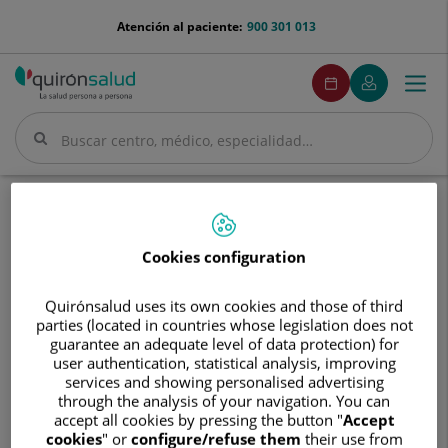
Saltar al contenido
menu-
Atención al paciente:
900 301 013
telefono
menuPedirCita
Pedir
Mi
Togg
Menú
cita
Quirónsalud
navi
Buscar
Buscar
Inicio
Cuadro médico
Manuel del Campo Rodríguez
Cookies configuration
Quirónsalud uses its own cookies and those of third
Manuel
parties (located in countries whose legislation does not
del
guarantee an adequate level of data protection) for
Campo
user authentication, statistical analysis, improving
Manuel
del Campo Rodríguez
Rodríguez
services and showing personalised advertising
through the analysis of your navigation. You can
FACULTATIVO ESPECIALISTA GINECOLOGÍA Y
accept all cookies by pressing the button "
Accept
OBSTETRICÍA
cookies
" or
configure/refuse them
their use from