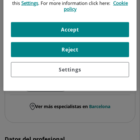
this
Settings
. For more information click here:
Cookie
policy
GINECOLOGÍA Y OBSTETRICIA
Pedir cita
Accept
Reject
Centro Médico Teknon
C/ Vilana, 12
Settings
08022 Barcelona
932 906 200
Ver más especialistas en
Barcelona
Datos del profesional