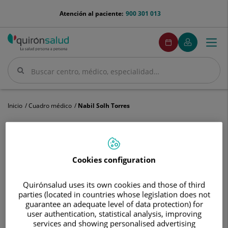
Saltar al contenido
menu-
Atención al paciente:
900 301 013
telefono
menuPedirCita
Pedir
Mi
Togg
Menú
cita
Quirónsalud
navi
Buscar
Buscar
Inicio
Cuadro médico
Nabil Solh Torres
Cookies configuration
Nabil
Solh
Torres
Quirónsalud uses its own cookies and those of third
Nabil
Solh Torres
parties (located in countries whose legislation does not
guarantee an adequate level of data protection) for
FACULTATIVO ESPECIALISTA OTORRINOLARINGOLOGÍA
user authentication, statistical analysis, improving
services and showing personalised advertising