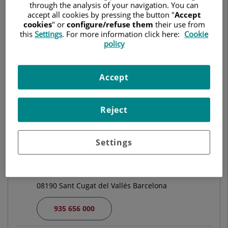
OTORRINOLARINGOLOGÍA
through the analysis of your navigation. You can
accept all cookies by pressing the button "
Accept
cookies
" or
configure/refuse them
their use from
Pedir cita
this
Settings
. For more information click here:
Cookie
policy
Centro Médico Teknon
Accept
C/ Vilana, 12
08022 Barcelona
Reject
932 906 200
Settings
Hospital Universitari General de Catalunya
C/ Pedro i Pons, 1
08190 Sant Cugat del Vallés Barcelona
935 656 000