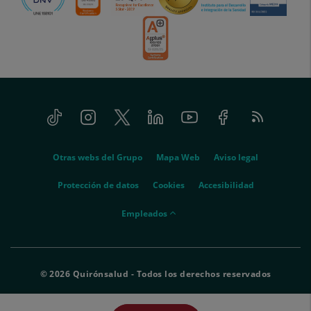
Tiktok
Instagram
Twitter
Linkedin
Youtube
Facebook
Feed
menu-
RSS
social
menu-
Otras webs del Grupo
Mapa Web
Aviso legal
legal
Protección de datos
Cookies
Accesibilidad
menu-
Empleados
empleados
© 2026 Quirónsalud - Todos los derechos reservados