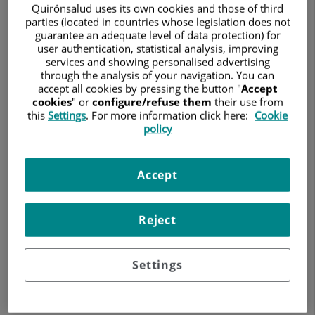
CARDIOLOGÍA
Quirónsalud uses its own cookies and those of third
parties (located in countries whose legislation does not
guarantee an adequate level of data protection) for
Pedir cita
user authentication, statistical analysis, improving
services and showing personalised advertising
through the analysis of your navigation. You can
accept all cookies by pressing the button "
Accept
cookies
" or
configure/refuse them
their use from
Hospital Universitario Quirónsalud Pozuelo
this
Settings
. For more information click here:
Cookie
C/ Diego de Velázquez, 1
policy
28223 Pozuelo de Alarcón Madrid
914 521 900
Accept
Reject
Hospital Universitario Ruber Juan Bravo
C/ Juan Bravo, 39 y 49
28006 Madrid
Settings
910 687 999