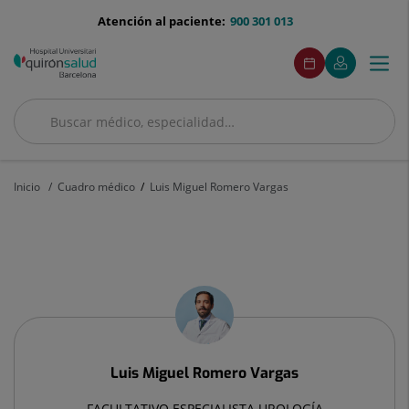
Saltar al contenido
menu-
Atención al paciente:
900 301 013
telefono
menuAcceso
Este
Este
Pedir
Mi
Togg
Menú
enlace
enlace
cita
Quirónsalud
se
se
navi
abrirá
abrirá
en
en
Buscar
una
una
Buscar
ventana
ventana
nueva.
nueva.
Inicio
Cuadro médico
Luis Miguel Romero Vargas
Luis
Miguel
Romero
Vargas
Luis Miguel
Romero Vargas
FACULTATIVO ESPECIALISTA UROLOGÍA