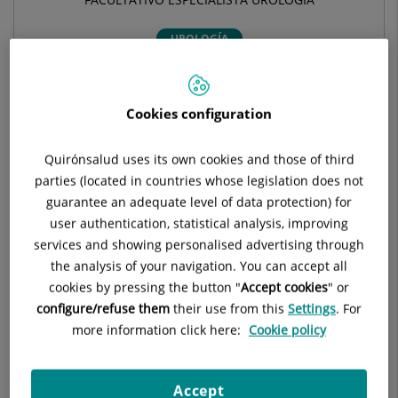
UROLOGÍA
Pedir cita
Cookies configuration
Pide cita con este profesional en otros hospitales:
Quirónsalud uses its own cookies and those of third
parties (located in countries whose legislation does not
guarantee an adequate level of data protection) for
Hospital Universitari Quirónsalud Barcelona
user authentication, statistical analysis, improving
Plaza Alfonso Comín, 5
services and showing personalised advertising through
08023 Barcelona
the analysis of your navigation. You can accept all
cookies by pressing the button "
Accept cookies
" or
932 554 000
configure/refuse them
their use from this
Settings
. For
more information click here:
Cookie policy
Accept