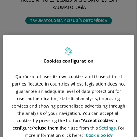
TRAUMATOLOGÍA
TRAUMATOLOGÍA Y CIRUGÍA ORTOPÉDICA
Pide cita con este profesional en otros hospitales:
Hospital Universitari Quirónsalud Barcelona
Cookies configuration
Plaza Alfonso Comín, 5
08023 Barcelona
Quirónsalud uses its own cookies and those of third
parties (located in countries whose legislation does not
932 554 000
guarantee an adequate level of data protection) for
user authentication, statistical analysis, improving
services and showing personalised advertising through
the analysis of your navigation. You can accept all
cookies by pressing the button "
Accept cookies
" or
Datos destacados
configure/refuse them
their use from this
Settings
. For
more information click here:
Cookie policy