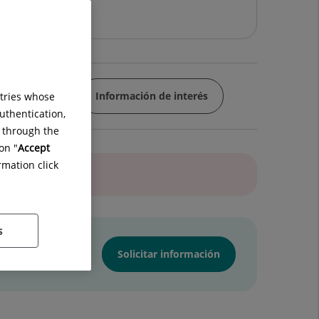
idad en Pareja
Información de interés
ntries whose
uthentication,
g through the
on "
Accept
rmation click
s
Solicitar información