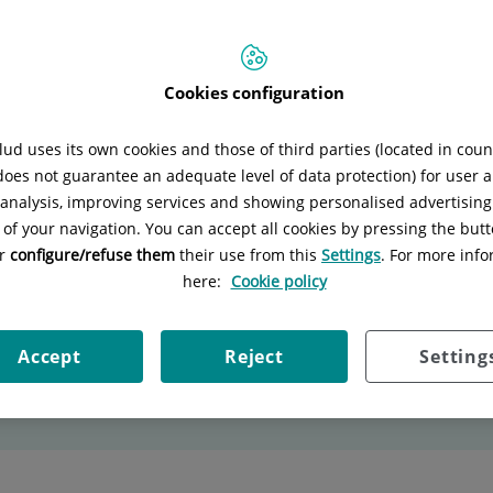
 José Torelló Ybáñez
Teléfono:
93 255 40 79 / 900 301 013
Cookies configuration
uipo Médico
Estudio Fertilidad Mujeres
Test de Fertil
ud uses its own cookies and those of third parties (located in cou
 does not guarantee an adequate level of data protection) for user a
l analysis, improving services and showing personalised advertisin
 of your navigation. You can accept all cookies by pressing the butt
or
configure/refuse them
their use from this
Settings
. For more info
pecialidad
en la
web de Quirónsalud.
here:
Cookie policy
Accept
Reject
Setting
ta gratis y ven a conocernos