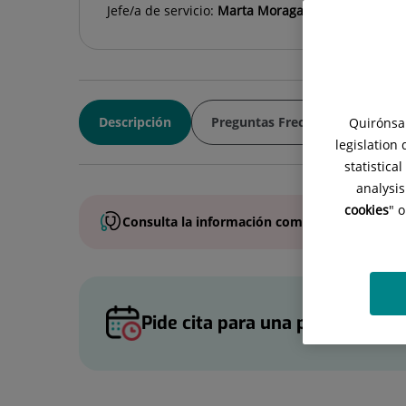
Jefe/a de servicio:
Marta Moragas Solanes y María
Descripción
Preguntas Frecuentes
Eq
Quirónsal
legislation
statistica
analysis
cookies
" 
Consulta la
información completa
de esta
es
Pide cita para una primera visi