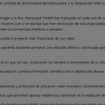
n asistida de Quirónsalud Barcelona pone a tu disposición toda s
oragas y la Dra. Maria José Torelló han trabajado en cada una de s
 mujeres (con o sin pareja) que han necesitado de esta especialid
tes circunstancias (médicas o sociales).
urante el proyecto más importante de sus vidas.
-paciente-asistente personal, una relación íntima y continuada que
rzo en que así sea, respetando los tiempos y necesidades de tu sit
ona está en continua formación científica con el objetivo de ofrece
tamiento y protocolos de actuación están revisados constantemente
nicos que permiten aportar evidencia y contribuir en la evolución d
nda de esta especialidad, el equipo humano ha ido creciendo con e