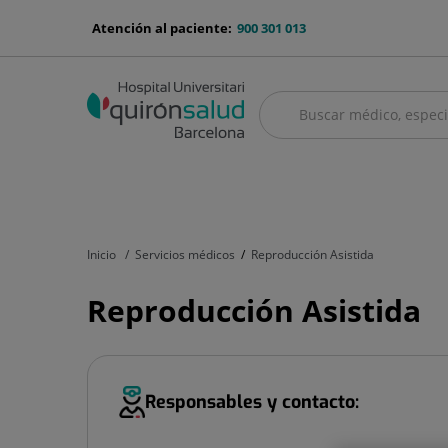
Saltar al contenido
menu-
Atención al paciente:
900 301 013
telefono
Buscar
Buscar
menú
Cuadro médico
Servicios médicos
Aseguradoras y mutuas
Nu
principal
Inicio
Servicios médicos
Reproducción Asistida
Reproducción Asistida
Responsables y contacto: