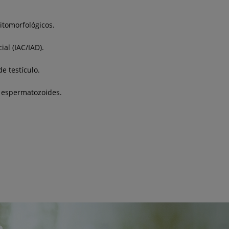
itomorfológicos.
al (IAC/IAD).
e testículo.
n espermatozoides.