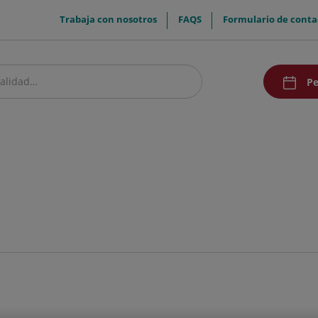
menuTop
Trabaja con nosotros
FAQS
Formulario de conta
menuAcce
Pe
estro centro
Pacientes y visitantes
Investigación
Comunicación
Doc