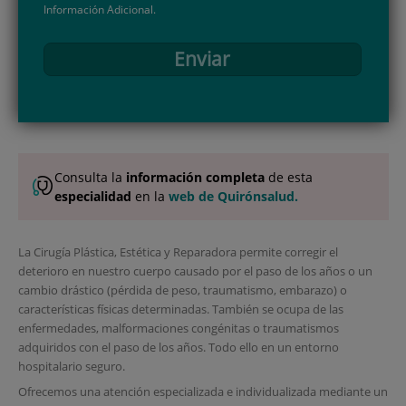
Información Adicional.
Enviar
Consulta la
información completa
de esta
especialidad
en la
web de Quirónsalud.
La Cirugía Plástica, Estética y Reparadora permite corregir el
deterioro en nuestro cuerpo causado por el paso de los años o un
cambio drástico (pérdida de peso, traumatismo, embarazo) o
características físicas determinadas. También se ocupa de las
enfermedades, malformaciones congénitas o traumatismos
adquiridos con el paso de los años. Todo ello en un entorno
hospitalario seguro.
Ofrecemos una atención especializada e individualizada mediante un