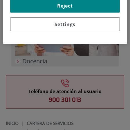
Reject
Settings
Docencia
Teléfono de atención al usuario
900 301 013
INICIO
|
CARTERA DE SERVICIOS