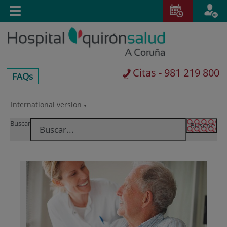
Saltar al contenido
Toggle
navigation
Citas - 981 219 800
centros-
FAQs
faq
International version
Saltar
al
Buscar
contenido