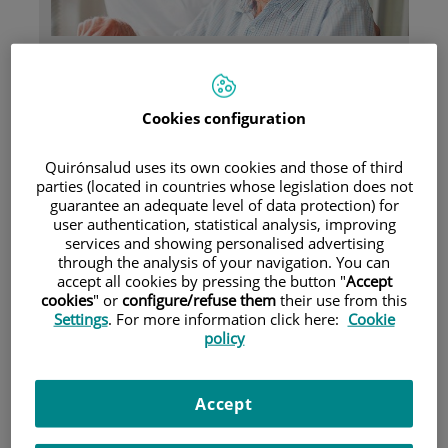
Pacientes y visitantes
Cookies configuration
Quirónsalud uses its own cookies and those of third
parties (located in countries whose legislation does not
guarantee an adequate level of data protection) for
user authentication, statistical analysis, improving
Aseguradoras y mutuas
services and showing personalised advertising
through the analysis of your navigation. You can
accept all cookies by pressing the button "
Accept
cookies
" or
configure/refuse them
their use from this
Settings
. For more information click here:
Cookie
policy
Accept
Investigación