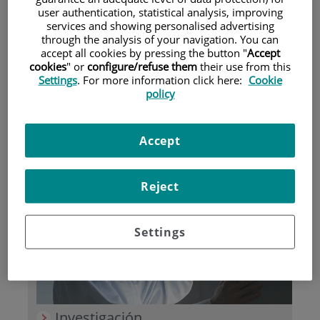
user authentication, statistical analysis, improving
services and showing personalised advertising
Pacientes y visitantes
through the analysis of your navigation. You can
accept all cookies by pressing the button "
Accept
cookies
" or
configure/refuse them
their use from this
Settings
. For more information click here:
Cookie
policy
Accept
Aseguradoras y mutuas
Reject
Settings
Investigación