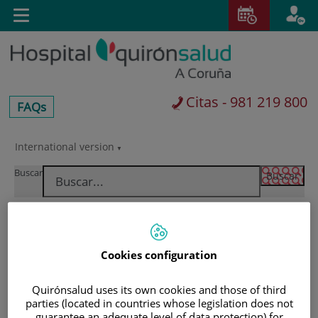
Saltar al contenido
Toggle
navigation
Citas - 981 219 800
centros-
FAQs
faq
International version
Saltar
al
Buscar
contenido
Cookies configuration
Quirónsalud uses its own cookies and those of third
parties (located in countries whose legislation does not
guarantee an adequate level of data protection) for