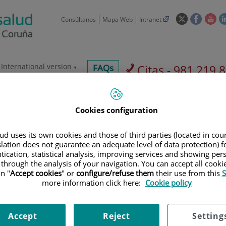
Este
Este
Est
Consúltanos
Mapa Web
Intranet
enlace
enlace
enl
se
se
se
abrirá
abrirá
abr
en
en
en
International version
centros-
FAQs
Citas - 981 219 
una
una
un
faq
ventana
ventan
ve
Aseguradoras y
Nuestro
Sala de
nueva.
nueva.
nue
mutuas
centro
prensa
Cookies configuration
d uses its own cookies and those of third parties (located in co
slation does not guarantee an adequate level of data protection) f
Aseguradoras y
tication, statistical analysis, improving services and showing per
 through the analysis of your navigation. You can accept all cooki
mutuas
Investigación
n "
Accept cookies
" or
configure/refuse them
their use from this
S
more information click here:
Cookie policy
900 301 013
Teléfono de atención al usuario
Accept
Reject
Setting