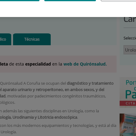
OLOGÍA
Car
Selecc
ico
Técnicas
leta
de esta
especialidad
en la
web de Quirónsalud.
al Quirónsalud A Coruña se ocupan del
diagnóstico y tratamiento
el aparato urinario y retroperitoneo, en ambos sexos, y del
edad
, motivadas por padecimientos congénitos traumáticos,
ológicos.
 además las siguientes disciplinas en Urología, como la
ología,
Urodinamia
y Litotricia endoscópica
.
con los más modernos equipamientos y tecnologías, y está al día
Urología.