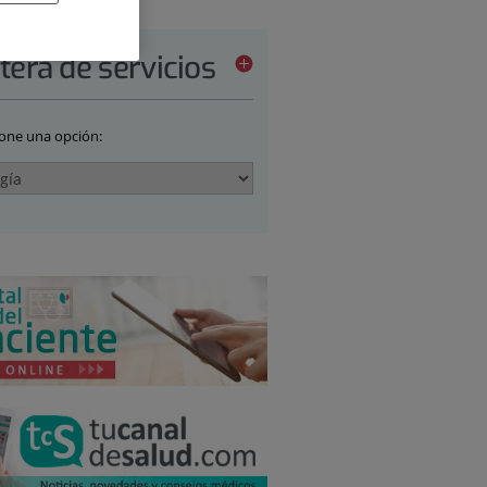
tera de servicios
ione una opción: