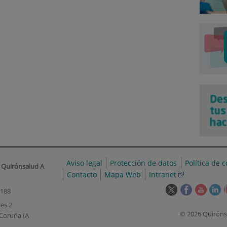
Aviso legal
Protección de datos
Política de 
 Quirónsalud A
Contacto
Mapa Web
Intranet
Este
Este
Este
Es
0188
enlace
enlace
enlace
en
es 2
se
se
se
s
© 2026 Quiróns
Coruña (A
abrirá
abrirá
abrirá
ab