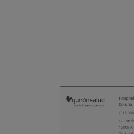
Hospital
Coruña
C-15-00
C/ Londr
15009 A 
Coruña)