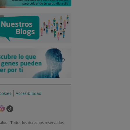
cookies
Accesibilidad
te
Este
Enlace
lace
enlace
a
e
se
una
alud - Todos los derechos reservados
rirá
abrirá
aplicación