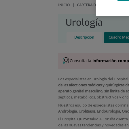
INICIO
|
CARTERA DE SERVICIOS
|
UR
Urología
Descripción
Cuadro Méd
Consulta la
información comp
Los especialistas en Urología del Hospit
de las afecciones médicas y quirúrgicas d
aparato genital masculino, sin límite de 
sépticos, metabólicos, obstructivos y onc
Nuestros equipo de especialistas dominan
Andrología, Urolitiasis, Endourología, Onc
El Hospital Quirónsalud A Coruña cuenta 
de las nuevas tendencias y novedades en 