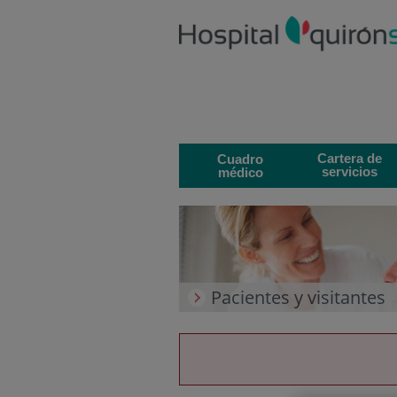
Saltar al contenido
Saltar
al
contenido
Cartera de
Cuadro
servicios
médico
Pacientes y visitantes