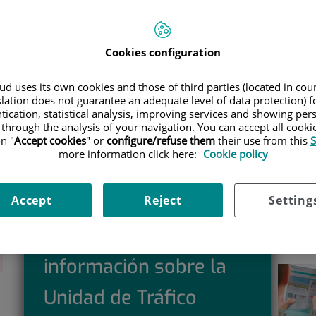
IDAD DE TRÁFICO
Car
ico
Teléfono:
968 01 11 56 /
Cookies configuration
900 301 013
d uses its own cookies and those of third parties (located in co
Selecc
E-mail:
slation does not guarantee an adequate level of data protection) f
trafico.mur@quironsalud.es
tication, statistical analysis, improving services and showing per
 through the analysis of your navigation. You can accept all cooki
n "
Accept cookies
" or
configure/refuse them
their use from this
S
ico
more information click here:
Cookie policy
Accept
Reject
Setting
Solicita más
información sobre la
Unidad de Tráfico