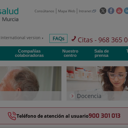
Este
Este
Est
Consúltanos
Mapa Web
Intranet
enlace
enlace
enl
se
se
se
abrirá
abrirá
abr
en
en
en
International version
centros-
FAQs
Citas - 968 365 
una
una
un
faq
ventana
ventan
ve
Compañías
Nuestro
Sala de
nueva.
nueva.
nue
colaboradoras
centro
prensa
Docencia
900 301 013
Teléfono de atención al usuario