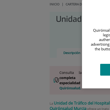
INICIO
|
CARTERA DE SERVICIOS
|
UN
Unidad de Tráf
Quirónsalu
legi
authen
advertising
the butto
Descripción
Equipo Méd
Consulta la
información
completa
de esta
especialidad
en la
web de
Quirónsalud.
Unidad de Tráfico del Hospital
La
Quirónsalud Murcia
ofrece un trato