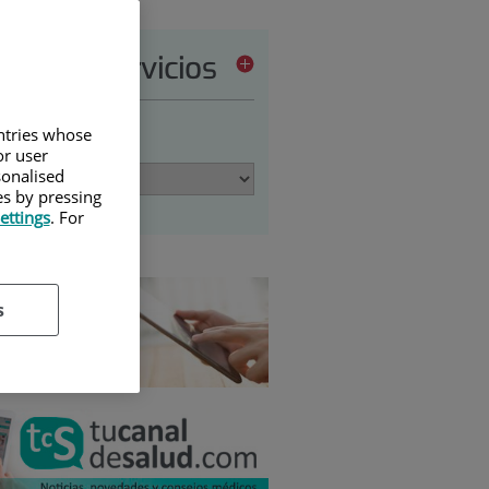
tera de servicios
untries whose
ione una opción:
or user
sonalised
es by pressing
ettings
. For
s