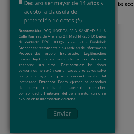
Declaro ser mayor de 14 años y
te aco
acepto la
cláusula de
protección de datos
(*)
Responsable:
IDCQ HOSPITALES Y SANIDAD S.L.U.
Calle Ramírez de Arellano 21, Madrid (28043)
Datos
de contacto DPO:
DPO@quironsalud.es
Finalidad:
Atender correctamente a su petición de información
a
Procedencia:
propio interesado.
Legitimación:
Interés legítimo en responder a sus dudas y
gestionar sus citas.
Destinatarios
: los datos
personales no serán comunicados a terceros salvo
obligación legal o previo consentimiento del
interesado.
Derechos:
Podrá ejercer los derechos
de acceso, rectificación, supresión, oposición,
portabilidad y limitación del tratamiento, como se
explica en la Información Adicional.
Enviar