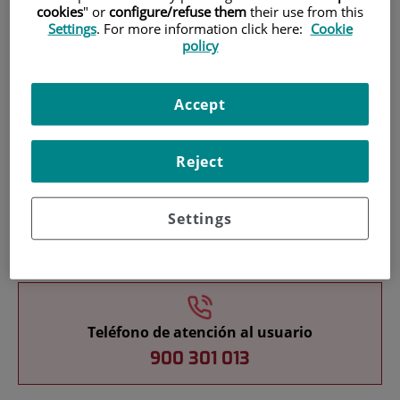
cookies
" or
configure/refuse them
their use from this
Settings
. For more information click here:
Cookie
policy
Pacientes y visitantes
Accept
Reject
Settings
Docencia
Teléfono de atención al usuario
900 301 013