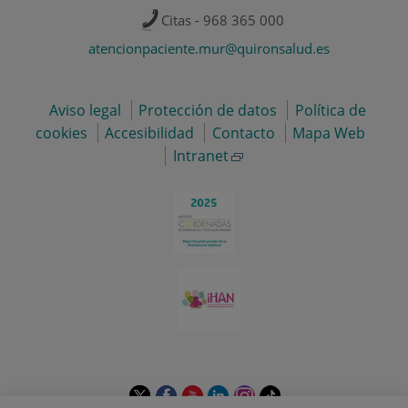
Citas - 968 365 000
atencionpaciente.mur@quironsalud.es
Aviso legal
Protección de datos
Política de
cookies
Accesibilidad
Contacto
Mapa Web
Intranet
Este
Este
Este
Este
Este
Enlace