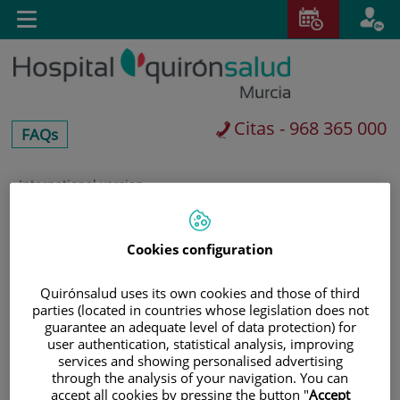
Saltar al contenido
E
Toggle
navigation
Citas - 968 365 000
centros-
FAQs
faq
International version
Saltar
al
Buscar
contenido
Cookies configuration
Quirónsalud uses its own cookies and those of third
parties (located in countries whose legislation does not
guarantee an adequate level of data protection) for
user authentication, statistical analysis, improving
services and showing personalised advertising
through the analysis of your navigation. You can
accept all cookies by pressing the button "
Accept