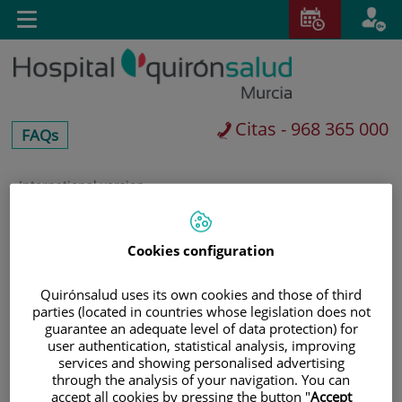
Saltar al contenido
E
Toggle
navigation
Citas - 968 365 000
centros-
FAQs
faq
International version
Saltar
al
Buscar
contenido
Cookies configuration
Quirónsalud uses its own cookies and those of third
parties (located in countries whose legislation does not
guarantee an adequate level of data protection) for
user authentication, statistical analysis, improving
services and showing personalised advertising
through the analysis of your navigation. You can
accept all cookies by pressing the button "
Accept