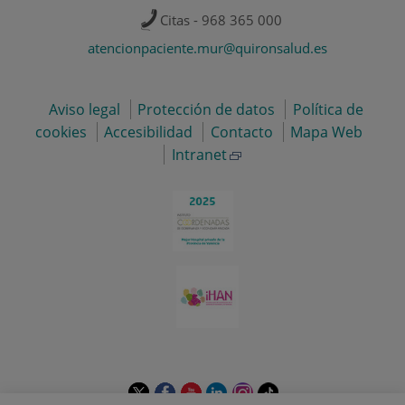
Citas - 968 365 000
atencionpaciente.mur@quironsalud.es
Aviso legal
Protección de datos
Política de
cookies
Accesibilidad
Contacto
Mapa Web
Intranet
Este
Este
Este
Este
Este
Enlace