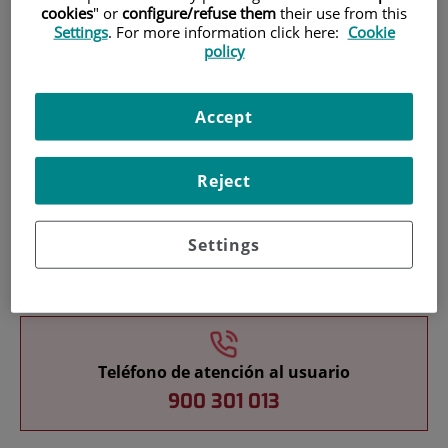
cookies
" or
configure/refuse them
their use from this
Settings
. For more information click here:
Cookie
policy
Pacientes y visitantes
Accept
Reject
Settings
Docencia
Teléfono de atención al usuario
900 301 013