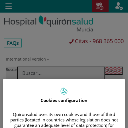
Saltar al contenido
E
Toggle
navigation
Citas - 968 365 000
centros-
FAQs
faq
International version
Saltar
al
Buscar
contenido
Cookies configuration
Quirónsalud uses its own cookies and those of third
parties (located in countries whose legislation does not
guarantee an adequate level of data protection) for