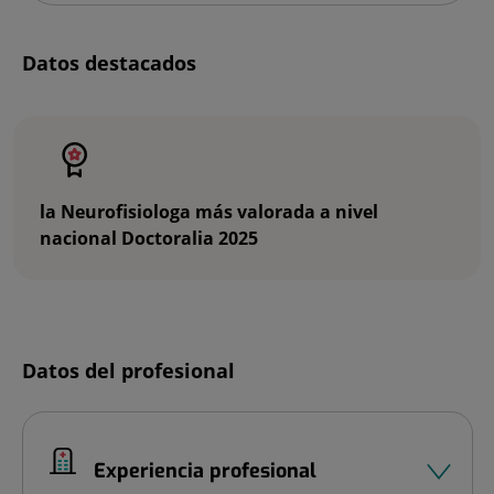
Datos destacados
Número
de
diapositivas:
2
la Neurofisiologa más valorada a nivel
nacional Doctoralia 2025
Diapositiva
Datos del profesional
1
de
2
Experiencia profesional