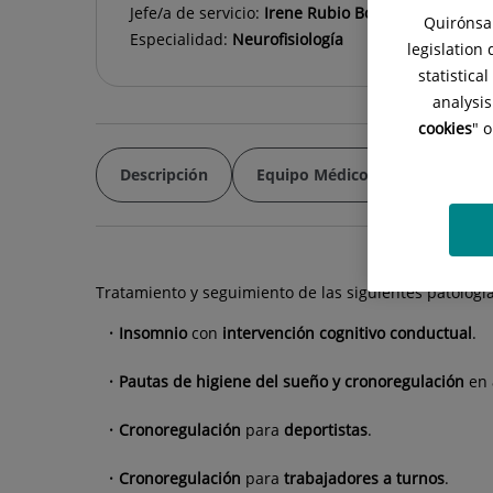
Jefe/a de servicio:
Irene Rubio Bollinger
Quirónsal
Especialidad:
Neurofisiología
legislation
statistica
analysis
cookies
" 
Descripción
Equipo Médico
Patología
Tratamiento y seguimiento de las siguientes patología
Insomnio
con
intervención cognitivo conductual
.
Pautas de higiene del sueño y cronoregulación
en
Cronoregulación
para
deportistas
.
Cronoregulación
para
trabajadores a turnos
.