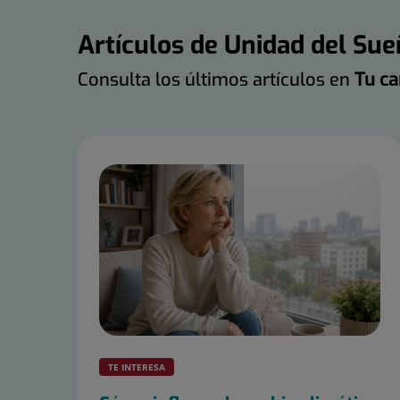
Artículos de Unidad del Su
Consulta los últimos artículos en
Tu ca
Número
de
diapositivas:
20
TE INTERESA