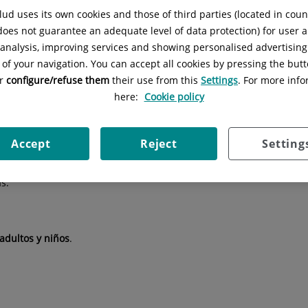
Situación:
Edificio 3, planta 0
ud uses its own cookies and those of third parties (located in cou
 does not guarantee an adequate level of data protection) for user a
l analysis, improving services and showing personalised advertisin
 of your navigation. You can accept all cookies by pressing the butt
or
configure/refuse them
their use from this
Settings
. For more info
here:
Cookie policy
s adultos y niños
Pruebas diagnósticas
Tratamientos
Accept
Reject
Setting
s:
adultos y niños
.