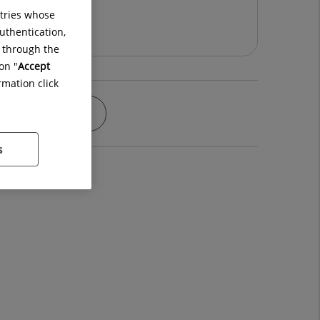
ntries whose
uthentication,
g through the
on "
Accept
rmation click
Instalaciones
s