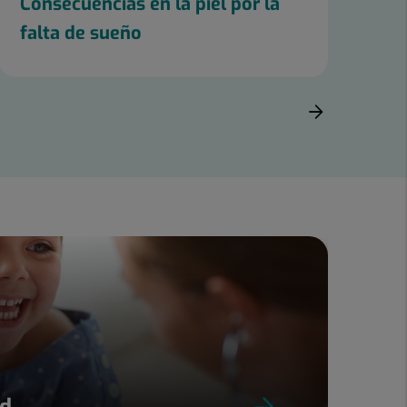
Consecuencias en la piel por la
10
falta de sueño
bi
ud