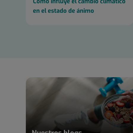
Cómo influye el cambio climático
en el estado de ánimo
Diapositiva
1
de
20
Nuestros blogs