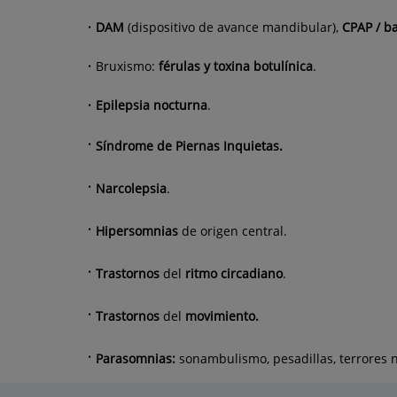
DAM
(dispositivo de avance mandibular),
CPAP / b
Bruxismo:
férulas y toxina botulínica
.
Epilepsia nocturna
.
Síndrome de Piernas Inquietas.
Narcolepsia
.
Hipersomnias
de origen central.
Trastornos
del
ritmo circadiano
.
Trastornos
del
movimiento.
Parasomnias:
sonambulismo, pesadillas, terrores 