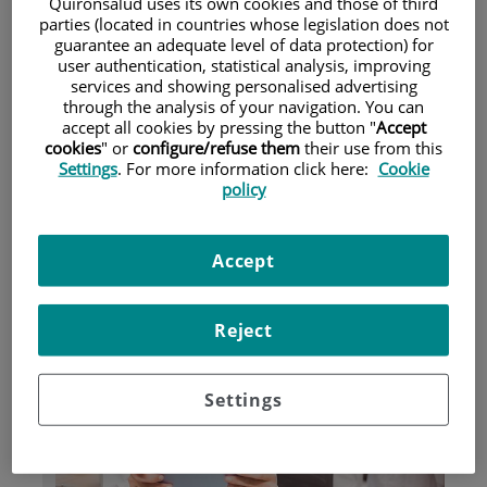
Quirónsalud uses its own cookies and those of third
parties (located in countries whose legislation does not
guarantee an adequate level of data protection) for
Pacientes y visitantes
user authentication, statistical analysis, improving
services and showing personalised advertising
through the analysis of your navigation. You can
accept all cookies by pressing the button "
Accept
cookies
" or
configure/refuse them
their use from this
Settings
. For more information click here:
Cookie
policy
Accept
Investigación
Reject
Settings