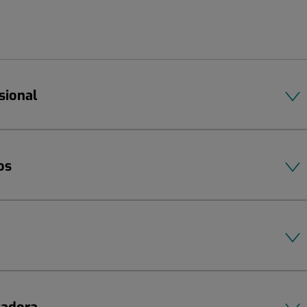
sional
os