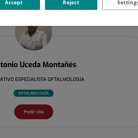
Accept
Reject
Setting
O UCEDA MONTAÑÉS
tonio
Uceda Montañés
ATIVO ESPECIALISTA OFTALMOLOGÍA
OFTALMOLOGÍA
Pedir cita