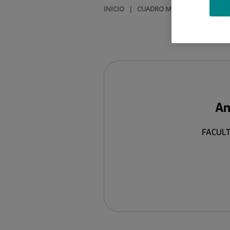
INICIO
|
CUADRO MÉDICO
|
ANTONI
An
FACULT