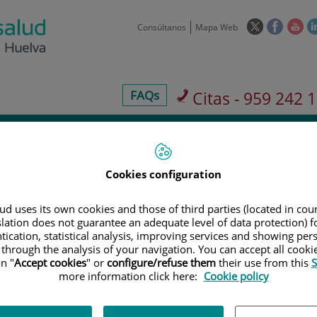
Enlace
Enlace
Enl
Consúltanos
Mapa Web
a
a
a
una
una
un
aplicación
aplicaci
apl
externa.
externa
ext
centros-
FAQs
Citas - 959 242 
faq
 de
Aseguradoras y
Nuestro
Sala
os
mutuas
centro
pre
Cookies configuration
d uses its own cookies and those of third parties (located in co
slation does not guarantee an adequate level of data protection) f
Cartera de servicio
tication, statistical analysis, improving services and showing per
 through the analysis of your navigation. You can accept all cooki
n "
Accept cookies
" or
configure/refuse them
their use from this
S
more information click here:
Cookie policy
900 301 013
Teléfono de atención al usuario