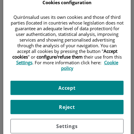
Cookies configuration
Pacientes y visitantes
Quirónsalud uses its own cookies and those of third
parties (located in countries whose legislation does not
guarantee an adequate level of data protection) for
user authentication, statistical analysis, improving
services and showing personalised advertising
through the analysis of your navigation. You can
accept all cookies by pressing the button "
Accept
cookies
" or
configure/refuse them
their use from this
Settings
. For more information click here:
Cookie
policy
Cartera de servicios
Accept
Reject
Teléfono de atención al usuario
900 301 013
Settings