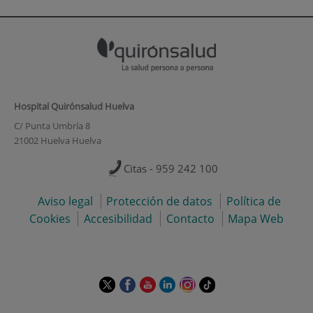
Hospital Quirónsalud Huelva
C/ Punta Umbría 8
21002 Huelva Huelva
Citas - 959 242 100
Aviso legal
Protección de datos
Política de
Cookies
Accesibilidad
Contacto
Mapa Web
Enlace
Enlace
Enlace
Enlace
Enlace
Enlace
a
a
a
a
a
a
una
una
una
una
una
una