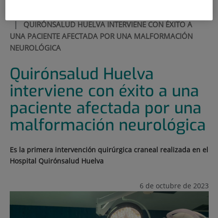
INICIO
|
SALA DE PRENSA
|
ACTUALIDAD
|
QUIRÓNSALUD HUELVA INTERVIENE CON ÉXITO A
UNA PACIENTE AFECTADA POR UNA MALFORMACIÓN
NEUROLÓGICA
Quirónsalud Huelva
interviene con éxito a una
paciente afectada por una
malformación neurológica
Es la primera intervención quirúrgica craneal realizada en el
Hospital Quirónsalud Huelva
6 de octubre de 2023