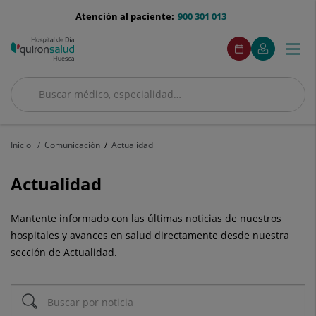
Saltar al contenido
menu-
Atención al paciente:
900 301 013
telefono
menuAcceso
Enlace
Este
Pedir
Mi
Togg
Menú
a
enlace
cita
Quirónsalud
una
se
navi
aplicación
abrirá
externa.
en
Buscar
una
Buscar
ventana
nueva.
Inicio
Comunicación
Actualidad
Actualidad
Mantente informado con las últimas noticias de nuestros
hospitales y avances en salud directamente desde nuestra
sección de Actualidad.