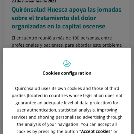
23 de noviembre de 2023
Quirónsalud Huesca apoya las jornadas
sobre el tratamiento del dolor
organizadas en la capital oscense
El encuentro reunió a más de 100 personas, entre
profesionales y pacientes, para abordar este problema
transversal.
Cookies configuration
Quirónsalud uses its own cookies and those of third
parties (located in countries whose legislation does not
guarantee an adequate level of data protection) for
user authentication, statistical analysis, improving
services and showing personalised advertising through
the analysis of your navigation. You can accept all
cookies by pressing the button "
Accept cookies
" or