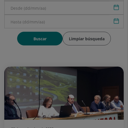
Sele
Sele
Buscar
Limpiar búsqueda