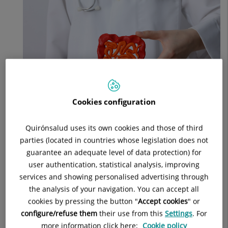
Cookies configuration
El Hospital de Día Quirónsalud Huesca recomienda
Quirónsalud uses its own cookies and those of third
"adelantarse" al cáncer de colon a través de diferentes
parties (located in countries whose legislation does not
pruebas de prevención, como el test de sangre oculta en
guarantee an adequate level of data protection) for
heces y la colonoscopia
. Y, para ello, cuenta con la última
user authentication, statistical analysis, improving
tecnología.
La tasa de curación en estadios iniciales es muy
services and showing personalised advertising through
alta, mayor del 90%,
mientras que,
cuando el cáncer se ha
the analysis of your navigation. You can accept all
diseminado
hacia los tejidos, los órganos circundantes o los
cookies by pressing the button "
Accept cookies
" or
ganglios linfáticos regionales, el pronóstico empeora. "No
configure/refuse them
their use from this
Settings
. For
obstante
, con los tratamientos actuales se consiguen
more information click here:
Cookie policy