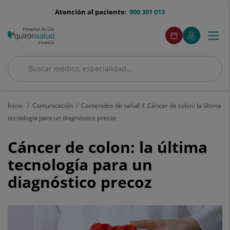
Saltar al contenido
menu-
Atención al paciente:
900 301 013
telefono
menuAcceso
Enlace
Este
Pedir
Mi
Togg
Menú
a
enlace
cita
Quirónsalud
una
se
navi
aplicación
abrirá
externa.
en
Buscar
una
Buscar
ventana
nueva.
Inicio
Comunicación
Contenidos de salud
Cáncer de colon: la última
tecnología para un diagnóstico precoz
Cáncer
Cáncer de colon: la última
de
tecnología para un
diagnóstico precoz
colon:
la
última