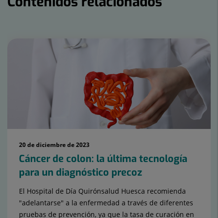
Contenidos relacionados
Número
de
diapositivas:
2
20 de diciembre de 2023
Cáncer de colon: la última tecnología
para un diagnóstico precoz
El Hospital de Día Quirónsalud Huesca recomienda
"adelantarse" a la enfermedad a través de diferentes
pruebas de prevención, ya que la tasa de curación en