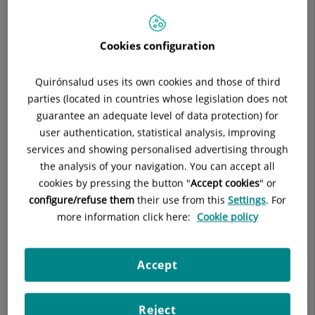
FACULTATIVO ESPECIALISTA ANESTESIOLOGÍA Y
REANIMACIÓN
Cookies configuration
ANESTESIOLOGÍA Y REANIMACIÓN
Quirónsalud uses its own cookies and those of third
Pide cita con este profesional en otros hospitales:
parties (located in countries whose legislation does not
guarantee an adequate level of data protection) for
user authentication, statistical analysis, improving
Hospital de Día Quirónsalud Huesca
services and showing personalised advertising through
C/ Pedro Sopena nº 12
the analysis of your navigation. You can accept all
22003 Huesca Huesca
cookies by pressing the button "
Accept cookies
" or
configure/refuse them
their use from this
Settings
. For
974 238 188
more information click here:
Cookie policy
Accept
Datos del profesional
Reject