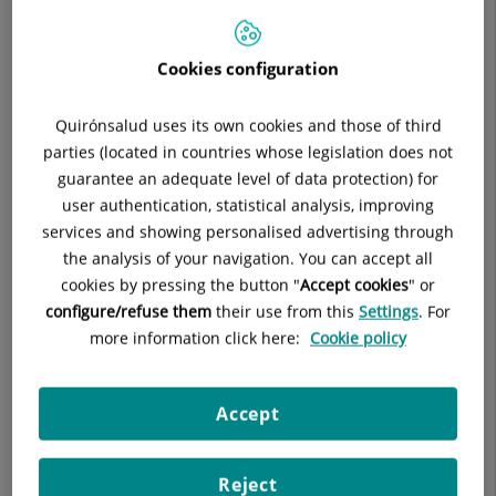
LOGOPEDA
MEDICINA FÍSICA Y REHABILITACIÓN
Cookies configuration
Pide cita con este profesional en otros hospitales:
Quirónsalud uses its own cookies and those of third
parties (located in countries whose legislation does not
guarantee an adequate level of data protection) for
Hospital de Día Quirónsalud Huesca
user authentication, statistical analysis, improving
C/ Pedro Sopena nº 12
services and showing personalised advertising through
22003 Huesca Huesca
the analysis of your navigation. You can accept all
cookies by pressing the button "
Accept cookies
" or
974 238 188
configure/refuse them
their use from this
Settings
. For
more information click here:
Cookie policy
Accept
Datos del profesional
Reject