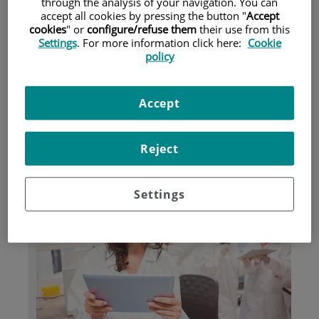
through the analysis of your navigation. You can
accept all cookies by pressing the button "
Accept
Pacientes y visitantes
cookies
" or
configure/refuse them
their use from this
Settings
. For more information click here:
Cookie
policy
Accept
Reject
Investigación I+D+i
Settings