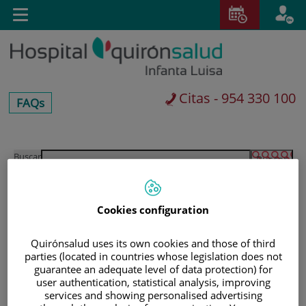
Saltar al contenido
E
Toggle
navigation
Citas - 954 330 100
centros-
FAQs
faq
Saltar
Buscar
al
contenido
Cookies configuration
Quirónsalud uses its own cookies and those of third
parties (located in countries whose legislation does not
guarantee an adequate level of data protection) for
user authentication, statistical analysis, improving
services and showing personalised advertising