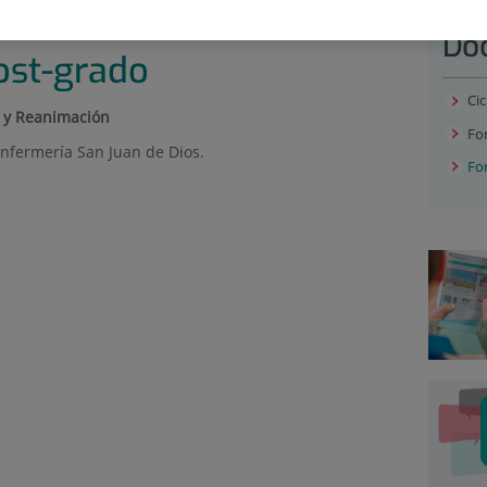
E POST-GRADO
Do
ost-grado
Cic
a y Reanimación
Fo
Enfermería San Juan de Dios.
Fo