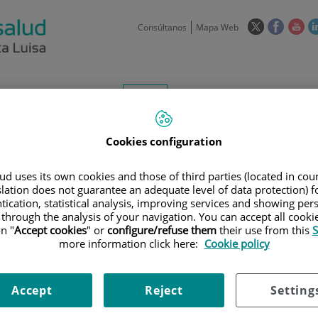
Enlace
Enlace
Enl
Consúltanos
Mapa Web
a
a
a
una
una
un
aplicación
aplicaci
apl
externa.
externa
ext
centros-
FAQs
Citas - 954 330 
faq
Aseguradoras y
Nuestro
Sala de
mutuas
centro
prensa
Cookies configuration
d uses its own cookies and those of third parties (located in co
slation does not guarantee an adequate level of data protection) f
tication, statistical analysis, improving services and showing per
 through the analysis of your navigation. You can accept all cooki
n "
Accept cookies
" or
configure/refuse them
their use from this
S
Investigación I+D+i
D
more information click here:
Cookie policy
900 301 013
Teléfono de atención al usuario
Accept
Reject
Setting