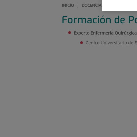
INICIO
|
DOCENCIA
|
FORMACIÓN D
Formación de P
Experto Enfermería Quirúrgic
Centro Universitario de 