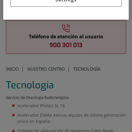
Docencia
Teléfono de atención al usuario
900 301 013
INICIO
|
NUESTRO CENTRO
|
TECNOLOGÍA
Tecnología
Servicio de Oncología Radioterápica
:
Acelerador Philips SL 18.
Acelerador Elekta Axesse, equipo de última generación
único en España.
Sistema de adquisición de imágenes Cone Beam.