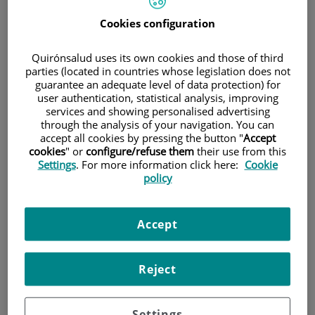
Cookies configuration
Pacientes y visitantes
Quirónsalud uses its own cookies and those of third
parties (located in countries whose legislation does not
guarantee an adequate level of data protection) for
user authentication, statistical analysis, improving
services and showing personalised advertising
through the analysis of your navigation. You can
accept all cookies by pressing the button "
Accept
cookies
" or
configure/refuse them
their use from this
Settings
. For more information click here:
Cookie
Investigación I+D+i
policy
Accept
Reject
Settings