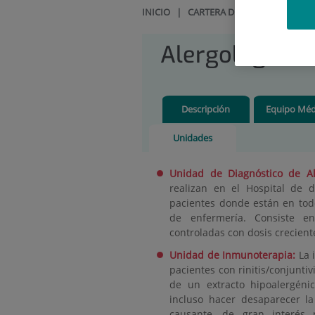
INICIO
|
CARTERA DE SERVICIOS
|
AL
Alergología
Descripción
Equipo Méd
Unidades
Unidad de Diagnóstico de A
realizan en el Hospital de d
pacientes donde están en to
de enfermería. Consiste en
controladas con dosis crecien
Unidad de Inmunoterapia:
La 
pacientes con rinitis/conjuntiv
de un extracto hipoalergéni
incluso hacer desaparecer la
causante, de gran interés