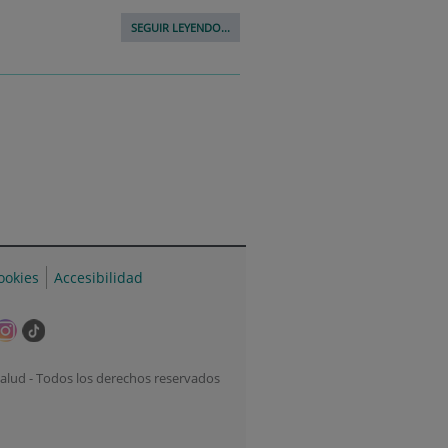
SEGUIR LEYENDO...
cookies
Accesibilidad
te
Este
Enlace
lace
enlace
a
e
se
una
alud - Todos los derechos reservados
rirá
abrirá
aplicación
n
en
externa.
na
una