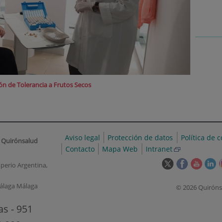
ón de Tolerancia a Frutos Secos
Aviso legal
Protección de datos
Política de 
 Quirónsalud
Contacto
Mapa Web
Intranet
Este
Este
Este
Es
perio Argentina,
enlace
enlace
enlace
en
se
se
se
s
álaga Málaga
© 2026 Quiróns
abrirá
abrirá
abrirá
ab
en
en
en
e
as - 951
una
una
una
u