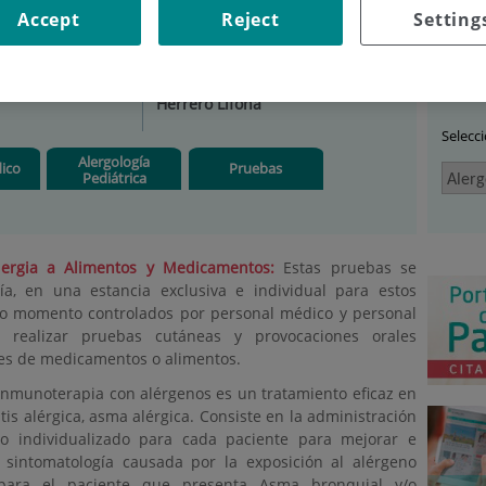
Accept
Reject
Setting
ERGOLOGÍA
|
UNIDADES
Car
Jefe/a de servicio:
Leticia
Herrero Lifona
Selecc
Alergología
ico
Pruebas
Pediátrica
lergia a Alimentos y Medicamentos:
Estas pruebas se
ía, en una estancia exclusiva e individual para estos
do momento controlados por personal médico y personal
 realizar pruebas cutáneas y provocaciones orales
tes de medicamentos o alimentos.
inmunoterapia con alérgenos es un tratamiento eficaz en
itis alérgica, asma alérgica. Consiste en la administración
co individualizado para cada paciente para mejorar e
 sintomatología causada por la exposición al alérgeno
 para el paciente que presenta Asma bronquial y/o