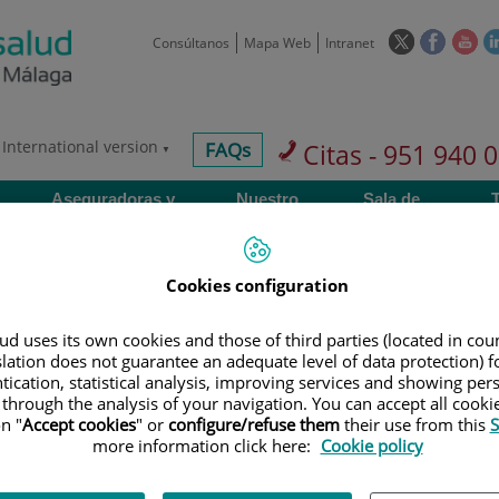
Este
Este
Est
Consúltanos
Mapa Web
Intranet
enlace
enlace
enl
se
se
se
abrirá
abrirá
abr
en
en
en
International version
centros-
FAQs
Citas - 951 940 
una
una
un
faq
ventana
ventan
ve
Aseguradoras y
Nuestro
Sala de
nueva.
nueva.
nue
mutuas
centro
prensa
Cookies configuration
d uses its own cookies and those of third parties (located in co
slation does not guarantee an adequate level of data protection) f
Investigación
D
tication, statistical analysis, improving services and showing per
 through the analysis of your navigation. You can accept all cooki
n "
Accept cookies
" or
configure/refuse them
their use from this
S
more information click here:
Cookie policy
900 301 013
Teléfono de atención al usuario