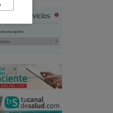
s
tera de servicios
ione una opción: