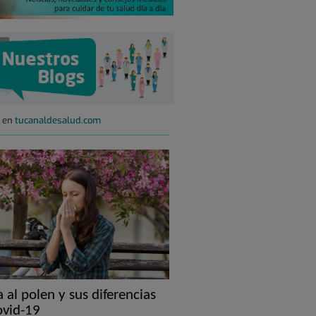
s en
tucanaldesalud.com
a al polen y sus diferencias
ovid-19