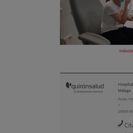
Inducci
Hospital
Málaga
Avda. Im
1
29004 M
Cit