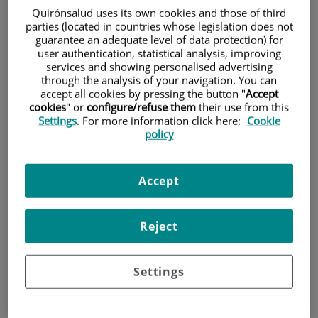
Quirónsalud uses its own cookies and those of third
parties (located in countries whose legislation does not
Pacientes y visitantes
guarantee an adequate level of data protection) for
user authentication, statistical analysis, improving
services and showing personalised advertising
through the analysis of your navigation. You can
accept all cookies by pressing the button "
Accept
cookies
" or
configure/refuse them
their use from this
Settings
. For more information click here:
Cookie
policy
Accept
Investigación
Reject
Settings