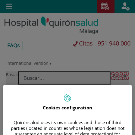
Saltar al contenido
E
Toggle
navigation
Citas - 951 940 000
centros-
FAQs
faq
International version
Saltar
al
Buscar
contenido
Cookies configuration
Quirónsalud uses its own cookies and those of third
parties (located in countries whose legislation does not
guarantee an adequate level of data protection) for