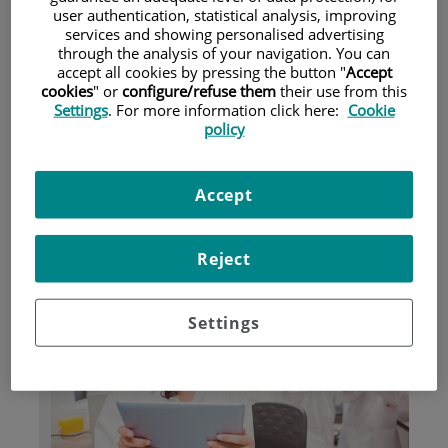
user authentication, statistical analysis, improving
services and showing personalised advertising
through the analysis of your navigation. You can
Pacientes y visitantes
accept all cookies by pressing the button "
Accept
cookies
" or
configure/refuse them
their use from this
Settings
. For more information click here:
Cookie
policy
Accept
Reject
Investigación
Settings