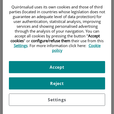
Quirónsalud uses its own cookies and those of third
parties (located in countries whose legislation does not
Pacientes y visitantes
guarantee an adequate level of data protection) for
user authentication, statistical analysis, improving
services and showing personalised advertising
through the analysis of your navigation. You can
accept all cookies by pressing the button "
Accept
cookies
" or
configure/refuse them
their use from this
Settings
. For more information click here:
Cookie
policy
Accept
Investigación
Reject
Settings