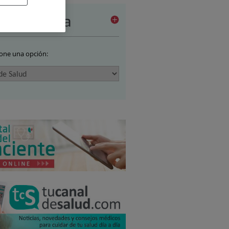
a de Prensa
ione una opción: