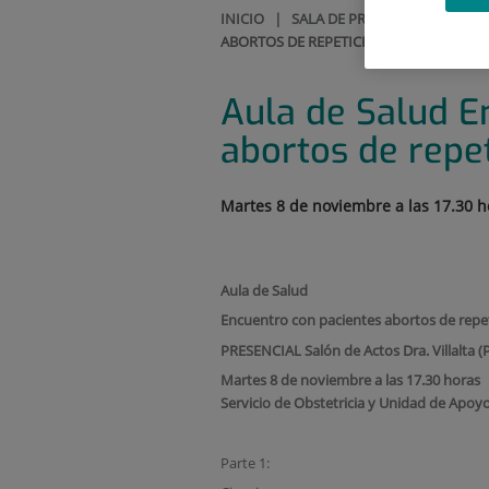
INICIO
|
SALA DE PRENSA
|
AULA DE
ABORTOS DE REPETICIÓN
Aula de Salud E
abortos de repe
Martes 8 de noviembre a las 17.30 h
Aula de Salud
Encuentro con pacientes abortos de repe
PRESENCIAL Salón de Actos Dra. Villalta (
Martes 8 de noviembre a las 17.30 horas
Servicio de Obstetricia y Unidad de Apoy
Parte 1: