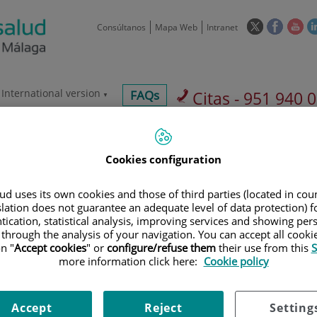
Este
Este
Est
Consúltanos
Mapa Web
Intranet
enlace
enlace
enl
se
se
se
abrirá
abrirá
abr
en
en
en
International version
centros-
FAQs
Citas - 951 940 
una
una
un
faq
ventana
ventan
ve
Aseguradoras y
Nuestro
Sala de
nueva.
nueva.
nue
mutuas
centro
prensa
Cookies configuration
d uses its own cookies and those of third parties (located in co
slation does not guarantee an adequate level of data protection) f
tication, statistical analysis, improving services and showing per
 through the analysis of your navigation. You can accept all cooki
Investigación
D
n "
Accept cookies
" or
configure/refuse them
their use from this
S
more information click here:
Cookie policy
900 301 013
Teléfono de atención al usuario
Accept
Reject
Setting