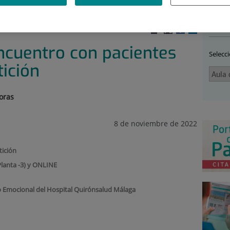
 SALUD
|
AULA DE SALUD ENCUENTRO CON PACIENTES
Sal
ncuentro con pacientes
Selecc
tición
oras
8 de noviembre de 2022
tición
Planta -3) y ONLINE
o Emocional del Hospital Quirónsalud Málaga