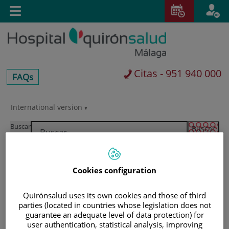
Saltar al contenido
E
Toggle
navigation
Citas - 951 940 000
centros-
FAQs
faq
International version
Saltar
al
Buscar
contenido
Cookies configuration
Quirónsalud uses its own cookies and those of third
parties (located in countries whose legislation does not
guarantee an adequate level of data protection) for
user authentication, statistical analysis, improving