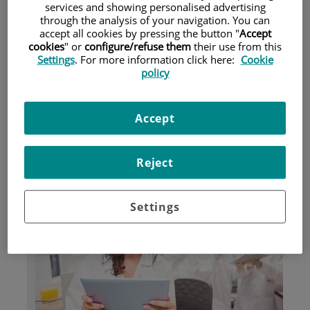
services and showing personalised advertising
through the analysis of your navigation. You can
accept all cookies by pressing the button "
Accept
Pacientes y visitantes
cookies
" or
configure/refuse them
their use from this
Settings
. For more information click here:
Cookie
policy
Accept
Reject
Investigación
Settings