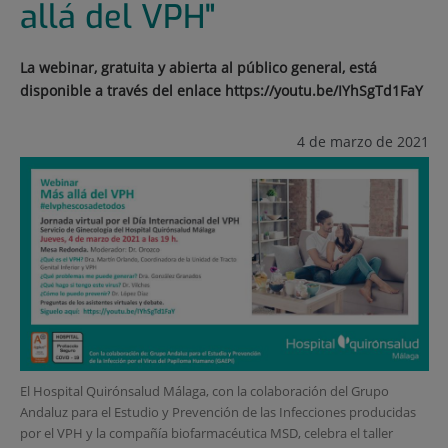
allá del VPH"
La webinar, gratuita y abierta al público general, está
disponible a través del enlace https://youtu.be/IYhSgTd1FaY
4 de marzo de 2021
El Hospital Quirónsalud Málaga, con la colaboración del Grupo
Andaluz para el Estudio y Prevención de las Infecciones producidas
por el VPH y la compañía biofarmacéutica MSD, celebra el taller