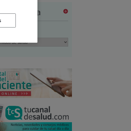
a de Prensa
s
ione una opción: