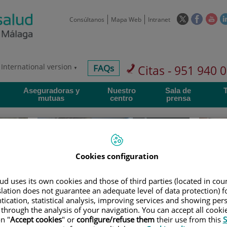
Este
Este
Est
Consúltanos
Mapa Web
Intranet
enlace
enlace
enl
se
se
se
abrirá
abrirá
abr
en
en
en
International version
centros-
FAQs
Citas - 951 940 
una
una
un
faq
ventana
ventan
ve
Aseguradoras y
Nuestro
Sala de
nueva.
nueva.
nue
mutuas
centro
prensa
Cookies configuration
Investigación
D
d uses its own cookies and those of third parties (located in co
slation does not guarantee an adequate level of data protection) f
tication, statistical analysis, improving services and showing per
900 301 013
Teléfono de atención al usuario
 through the analysis of your navigation. You can accept all cooki
n "
Accept cookies
" or
configure/refuse them
their use from this
S