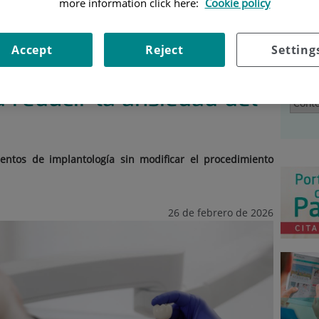
more information click here:
Cookie policy
DOS DE SALUD
|
IMPLANTES DENTALES CON SEDACIÓN
Sal
AD DEL PACIENTE
Accept
Reject
Setting
les con sedación
Selecc
 reducir la ansiedad del
ientos de implantología sin modificar el procedimiento
26 de febrero de 2026