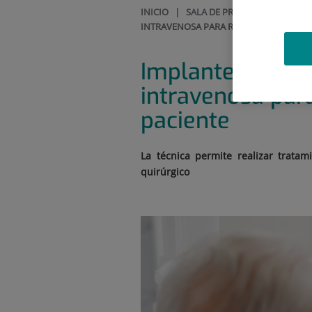
INICIO
|
SALA DE PRENSA
|
CONTENI
INTRAVENOSA PARA REDUCIR LA ANSIED
Implantes denta
intravenosa para
paciente
La técnica permite realizar tratam
quirúrgico