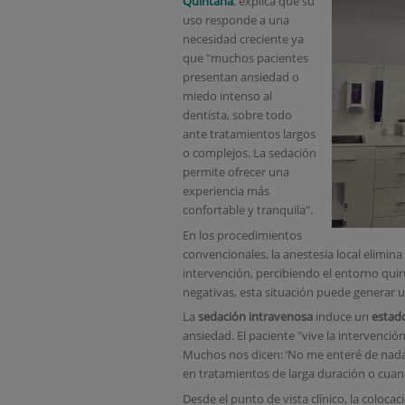
Quintana
, explica que su
uso responde a una
necesidad creciente ya
que "muchos pacientes
presentan ansiedad o
miedo intenso al
dentista, sobre todo
ante tratamientos largos
o complejos. La sedación
permite ofrecer una
experiencia más
confortable y tranquila".
En los procedimientos
convencionales, la anestesia local elimin
intervención, percibiendo el entorno quir
negativas, esta situación puede generar un
La
sedación intravenosa
induce un
estado
ansiedad. El paciente "vive la intervención
Muchos nos dicen: ‘No me enteré de nada’",
en tratamientos de larga duración o cua
Desde el punto de vista clínico, la colocac