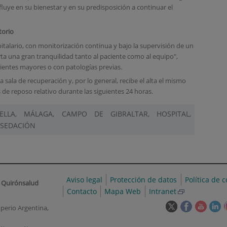
nfluye en su bienestar y en su predisposición a continuar el
torio
italario, con monitorización continua y bajo la supervisión de un
rta una gran tranquilidad tanto al paciente como al equipo",
cientes mayores o con patologías previas.
a sala de recuperación y, por lo general, recibe el alta el mismo
e reposo relativo durante las siguientes 24 horas.
ELLA, MÁLAGA, CAMPO DE GIBRALTAR, HOSPITAL,
, SEDACIÓN
Aviso legal
Protección de datos
Política de 
 Quirónsalud
Contacto
Mapa Web
Intranet
Este
Este
Este
Es
perio Argentina,
enlace
enlace
enlace
en
se
se
se
s