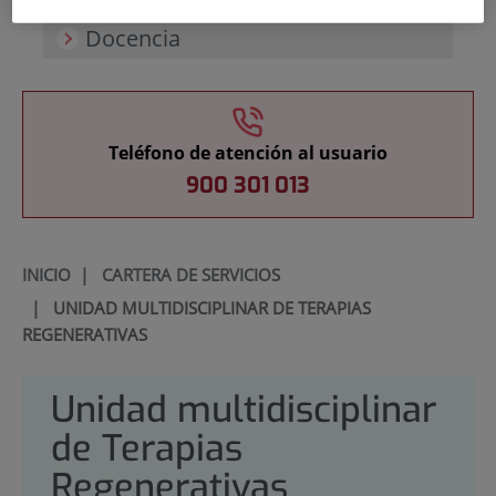
Docencia
Teléfono de atención al usuario
900 301 013
INICIO
|
CARTERA DE SERVICIOS
|
UNIDAD MULTIDISCIPLINAR DE TERAPIAS
REGENERATIVAS
Unidad multidisciplinar
de Terapias
Regenerativas