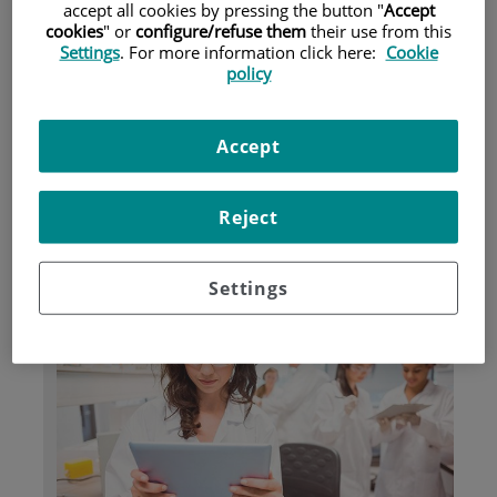
accept all cookies by pressing the button "
Accept
cookies
" or
configure/refuse them
their use from this
Settings
. For more information click here:
Cookie
Pacientes y visitantes
policy
Accept
Reject
Settings
Investigación