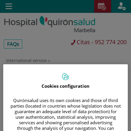
Saltar al contenido
Toggle
navigation
Citas - 952 774 200
centros-
FAQs
faq
International version
Saltar
al
Buscar
contenido
Cookies configuration
Quirónsalud uses its own cookies and those of third
parties (located in countries whose legislation does not
guarantee an adequate level of data protection) for
user authentication, statistical analysis, improving
services and showing personalised advertising
through the analysis of your navigation. You can