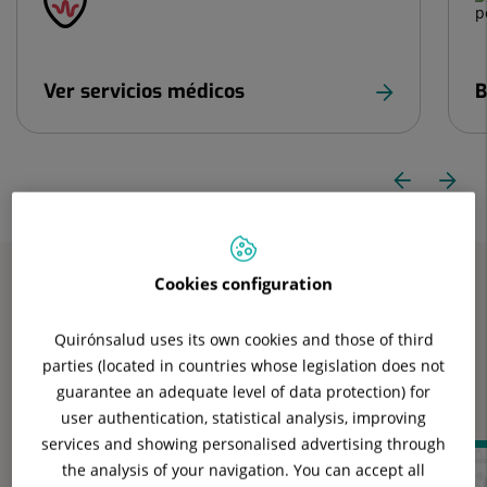
diapositivas:
4
Ver servicios médicos
B
anterior
Diapositiva
Di
Diapositiva
1
de
si
4
Cookies configuration
Destacados
Quirónsalud uses its own cookies and those of third
parties (located in countries whose legislation does not
Entérate de las
últimas novedades
y
servicios
guarantee an adequate level of data protection) for
disponibles
en nuestro hospital
user authentication, statistical analysis, improving
services and showing personalised advertising through
Número
the analysis of your navigation. You can accept all
de