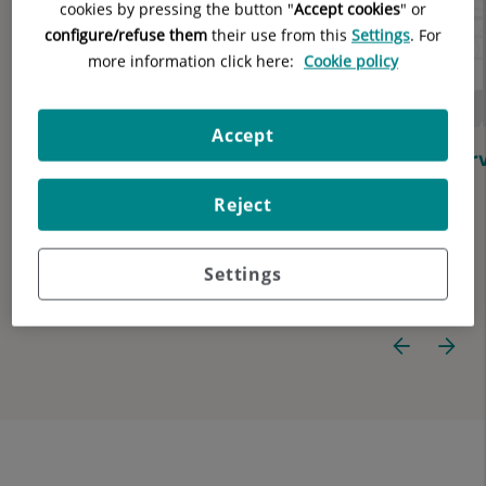
diapositivas:
cookies by pressing the button "
Accept cookies
" or
4
configure/refuse them
their use from this
Settings
. For
more information click here:
Cookie policy
Accept
Descubre todas las funcionalidades de Mi
Serv
Quirónsalud
Reject
Gestiona tus citas, consulta resultados e informes,
accede a tu documentación médica y mucho más.
Settings
Descubre todas sus funcionalidades en este breve
anterior
vídeo.
Di
Diapositiva
si