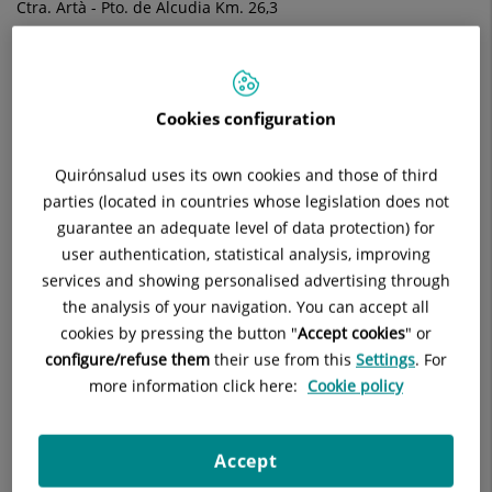
Ctra. Artà - Pto. de Alcudia Km. 26,3
07440 Muro Islas Baleares
971 89 44 85
Cookies configuration
900 301 013
Quirónsalud uses its own cookies and those of third
parties (located in countries whose legislation does not
guarantee an adequate level of data protection) for
¿Cómo llegar al centro?
user authentication, statistical analysis, improving
services and showing personalised advertising through
Saltar
the analysis of your navigation. You can accept all
+
mapa
cookies by pressing the button "
Accept cookies
" or
−
configure/refuse them
their use from this
Settings
. For
more information click here:
Cookie policy
Accept