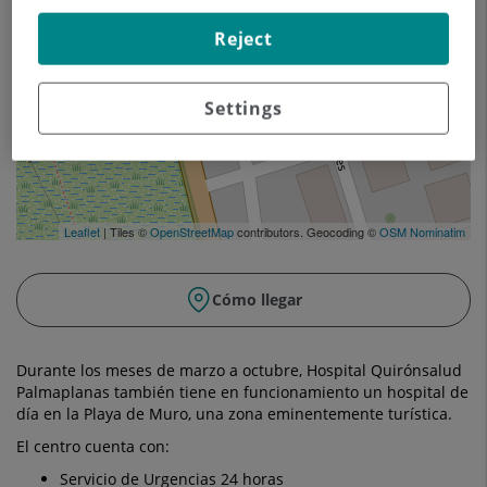
Reject
Settings
Leaflet
| Tiles ©
OpenStreetMap
contributors. Geocoding ©
OSM Nominatim
Cómo llegar
Durante los meses de marzo a octubre, Hospital Quirónsalud
Palmaplanas también tiene en funcionamiento un hospital de
día en la Playa de Muro, una zona eminentemente turística.
El centro cuenta con:
Servicio de Urgencias 24 horas