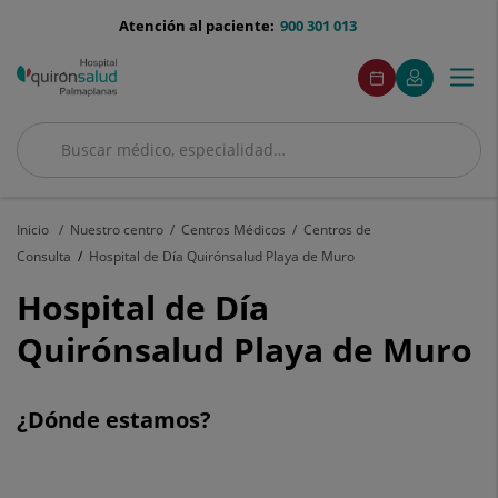
Saltar al contenido
menu-
Atención al paciente:
900 301 013
telefono
Menu
Este
Este
Pedir
Mi
Togg
Menú
enlace
enlace
acceso
cita
Quirónsalud
se
se
navi
abrirá
abrirá
en
en
Buscar
una
una
Buscar
ventana
ventana
nueva.
nueva.
Inicio
Nuestro centro
Centros Médicos
Centros de
Consulta
Hospital de Día Quirónsalud Playa de Muro
Hospital de Día
Quirónsalud Playa de Muro
¿Dónde estamos?