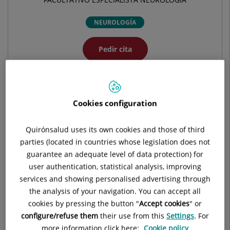
NEUROLOGÍA
Pedir cita
Pide cita con este profesional en otros hospitales:
Cookies configuration
Hospital Universitario Quirónsalud Pozuelo
Quirónsalud uses its own cookies and those of third
C/ Diego de Velázquez, 1
parties (located in countries whose legislation does not
28223 Pozuelo de Alarcón Madrid
guarantee an adequate level of data protection) for
user authentication, statistical analysis, improving
914 521 900
services and showing personalised advertising through
the analysis of your navigation. You can accept all
cookies by pressing the button "
Accept cookies
" or
configure/refuse them
their use from this
Settings
. For
more information click here:
Cookie policy