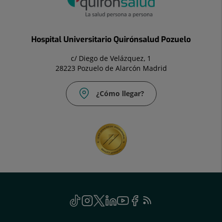
Hospital Universitario Quirónsalud Pozuelo
c/ Diego de Velázquez, 1
28223 Pozuelo de Alarcón Madrid
¿Cómo llegar?
Correo
electrónico:
info.madrid@quironsalud.es
Social
TikTok
Enlace
Instagram
Enlace
Twitter
Enlace
Linkedin
Enlace
Youtube
Enlace
Facebook
Enlace
Feed
a
a
a
a
a
a
RSS
una
una
una
una
una
una