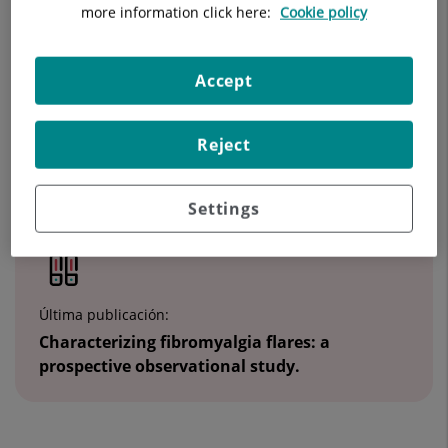
more information click here:
Cookie policy
28006 Madrid
910 687 999
Accept
Reject
Datos destacados
Settings
Última publicación:
Characterizing fibromyalgia flares: a
prospective observational study.