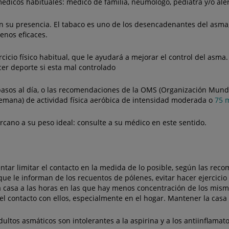
médicos habituales: médico de familia, neumólogo, pediatra y/o ale
 su presencia. El tabaco es uno de los desencadenantes del asma,
enos eficaces.
ercicio físico habitual, que le ayudará a mejorar el control del as
cer deporte si esta mal controlado
pasos al día, o las recomendaciones de la OMS (Organización Mund
semana) de actividad física aeróbica de intensidad moderada o
75 m
cano a su peso ideal: consulte a su médico en este sentido.
ntar limitar el contacto en la medida de lo posible, según las rec
que le informan de los recuentos de pólenes, evitar hacer ejercici
r la casa a las horas en las que hay menos concentración de los mis
el contacto con ellos, especialmente en el hogar. Mantener la casa 
ltos asmáticos son intolerantes a la aspirina y a los antiinflamat