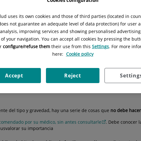
aría-Tomé
Situación:
Acceso A - Planta -1
ud uses its own cookies and those of third parties (located in cou
 does not guarantee an adequate level of data protection) for user a
l analysis, improving services and showing personalised advertisin
 of your navigation. You can accept all cookies by pressing the butt
or
configure/refuse them
their use from this
Settings
. For more info
e cáncer pulmonar
Válvulas endobronquiales
Escuela
here:
Cookie policy
Accept
Reject
Setting
tengo asma?
nte del tipo y gravedad, hay una serie de cosas que
no debe hacer
ecomendado por su médico, sin antes consultarle
. Debe conocer la
usvalorar su importancia