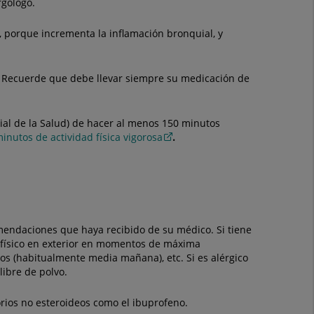
rgólogo.
 porque incrementa la inflamación bronquial, y
ma. Recuerde que debe llevar siempre su medicación de
ial de la Salud) de hacer al menos 150 minutos
inutos de actividad física vigorosa
.
omendaciones que haya recibido de su médico. Si tiene
o físico en exterior en momentos de máxima
mos (habitualmente media mañana), etc. Si es alérgico
libre de polvo.
orios no esteroideos como el ibuprofeno.