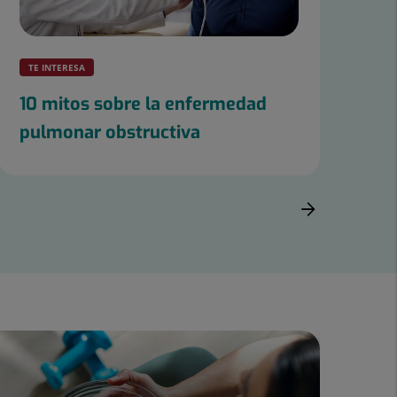
TE INTERESA
TE
10 mitos sobre la enfermedad
Ca
pulmonar obstructiva
pr