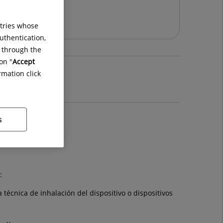
ntries whose
uthentication,
g through the
on "
Accept
rmation click
 de pacientes
s
:
 técnica de inhalación del dispositivo o dispositivos