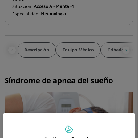
Situación:
Acceso A - Planta -1
Especialidad:
Neumología
Descripción
Equipo Médico
Cribado de cá
Síndrome de apnea del sueño