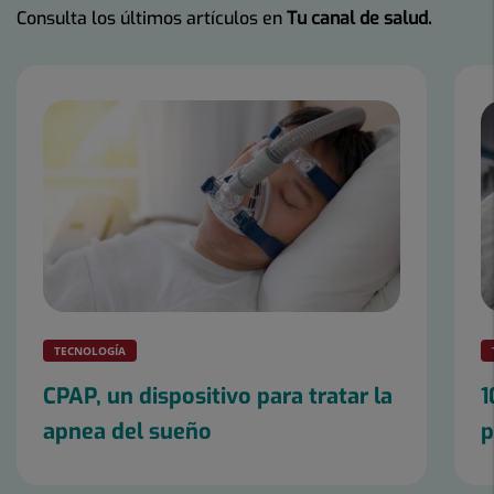
Consulta los últimos artículos en
Tu canal de salud.
Número
de
diapositivas:
25
TECNOLOGÍA
CPAP, un dispositivo para tratar la
1
apnea del sueño
p