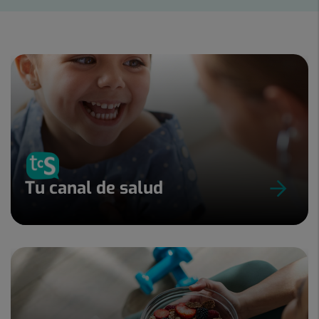
Diapositiva
1
de
25
Tu canal de salud