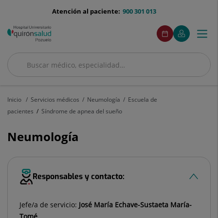
Saltar al contenido
menu-
Atención al paciente:
900 301 013
telefono
menuAcceso
Este
Este
Pedir
Mi
Togg
Menú
enlace
enlace
cita
Quirónsalud
se
se
navi
abrirá
abrirá
en
en
Buscar
una
una
Buscar
ventana
ventana
nueva.
nueva.
Inicio
Servicios médicos
Neumología
Escuela de
pacientes
Síndrome de apnea del sueño
Neumología
Responsables y contacto:
Jefe/a de servicio:
José María Echave-Sustaeta María-
Tomé