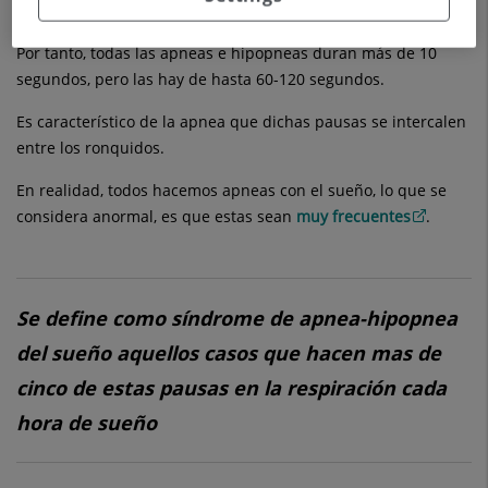
de 10 segundos, lo llamamos
hipoapnea
.
Por tanto, todas las apneas e hipopneas duran más de 10
segundos, pero las hay de hasta 60-120 segundos.
Es característico de la apnea que dichas pausas se intercalen
entre los ronquidos.
En realidad, todos hacemos apneas con el sueño, lo que se
considera anormal, es que estas sean
muy frecuentes
.
Se define como síndrome de apnea-hipopnea
del sueño aquellos casos que hacen mas de
cinco de estas pausas en la respiración cada
hora de sueño