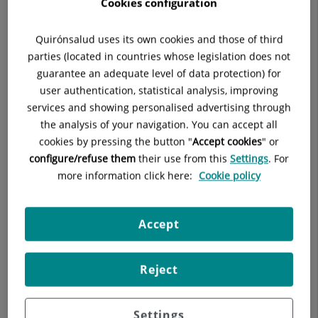
Cookies configuration
Quirónsalud uses its own cookies and those of third
parties (located in countries whose legislation does not
guarantee an adequate level of data protection) for
user authentication, statistical analysis, improving
Hay personas que, además de roncar, sufren
services and showing personalised advertising through
the analysis of your navigation. You can accept all
de manera repetida pausas de la respiración,
cookies by pressing the button "
Accept cookies
" or
a estas pausas se les llama apneas.
configure/refuse them
their use from this
Settings
. For
more information click here:
Cookie policy
En medicina llamamos
apnea
a una pausa completa de la
respiración que dura más de 10 segundos.
Normalmente respiramos unas 12-15 veces por minutos, esto
Accept
implica una respiración cada 4-5 segundos, si duplicamos ese
tiempo sin respirar: 10 segundos: tenemos una apnea.
Reject
Puede hacer una reducción muy importante de la respiración
que no llega a ser un cese completo o una pausa, si dura más
Settings