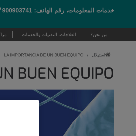
اذه
للمحتو
خدمات المعلومات، رقم الهاتف: 900903741
براء
العلاجات، التقنيات والخدمات
من نحن؟
من نحن
الخدمات التكميلية
/
LA IMPORTANCIA DE UN BUEN EQUIPO
/
استهلال
الأخبار
الدعم النفسي
UN BUEN EQUIPO
النصيحة الوراثية
أمراض النساء وتتبع لمراحل الولادة
الولادة وبعد الولادة
طب الأطفال