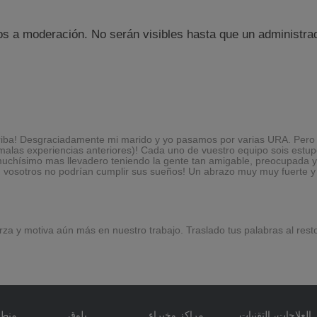
s a moderación. No serán visibles hasta que un administrado
arriba! Desgraciadamente mi marido y yo pasamos por varias URA. Pe
as experiencias anteriores)! Cada uno de vuestro equipo sois estup
hísimo mas llevadero teniendo la gente tan amigable, preocupada y a
 sin vosotros no podrían cumplir sus sueños! Un abrazo muy muy fuerte
za y motiva aún más en nuestro trabajo. Traslado tus palabras al resto
عددة
بلوق
مراكز وخبراء
العلاجات، التقنيات