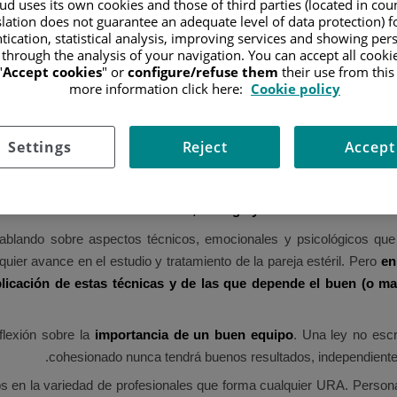
d uses its own cookies and those of third parties (located in co
slation does not guarantee an adequate level of data protection) f
tication, statistical analysis, improving services and showing per
 through the analysis of your navigation. You can accept all cooki
"
Accept cookies
" or
configure/refuse them
their use from thi
more information click here:
Cookie policy
Settings
Reject
Accept
La import
Artículo de Antonio Urries, Biólogo y Director de la Unid
ndo sobre aspectos técnicos, emocionales y psicológicos que in
ier avance en el estudio y tratamiento de la pareja estéril. Pero
en
licación de estas técnicas y de las que depende el buen (o 
flexión sobre la
importancia de un buen equipo
. Una ley no esc
cohesionado nunca tendrá buenos resultados, independient
en la variedad de profesionales que forma cualquier URA. Person