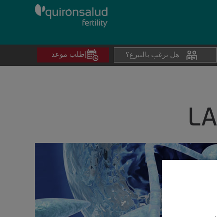
إطلب موعد
هل ترغب بالتبرع؟
العلاجات
التخصيب في المختب
LA
التلقيح الإصطناع
التبرع بالبويضا