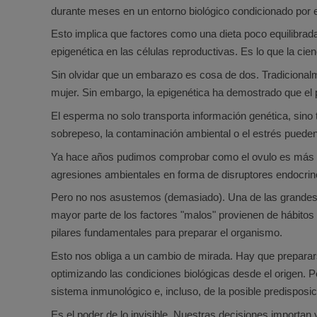
durante meses en un entorno biológico condicionado por e
Esto implica que factores como una dieta poco equilibrada
epigenética en las células reproductivas. Es lo que la ci
Sin olvidar que un embarazo es cosa de dos. Tradicionalm
mujer. Sin embargo, la epigenética ha demostrado que el 
El esperma no solo transporta información genética, sino 
sobrepeso, la contaminación ambiental o el estrés pueden m
Ya hace años pudimos comprobar como el ovulo es más sen
agresiones ambientales en forma de disruptores endocrin
Pero no nos asustemos (demasiado). Una de las grandes ven
mayor parte de los factores "malos" provienen de hábitos 
pilares fundamentales para preparar el organismo.
Esto nos obliga a un cambio de mirada. Hay que preparar
optimizando las condiciones biológicas desde el origen. P
sistema inmunológico e, incluso, de la posible predispos
Es el poder de lo invisible. Nuestras decisiones importan