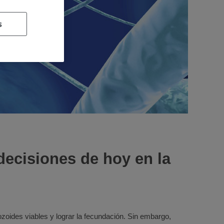
s
decisiones de hoy en la
zoides viables y lograr la fecundación. Sin embargo,