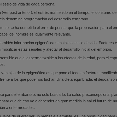
l estilo de vida de cada persona.
 (ver post anterior), el estrés mantenido en el tiempo, el consumo d
encia denomina programación del desarrollo temprano.
ente se ha cometido el error de pensar que la preparación para el 
papel del hombre es igualmente relevante.
también información epigenética sensible al estilo de vida. Factores
odificar estas señales y afectar al desarrollo inicial del embrión.
sible que el espermatozoide a los efectos de la edad, pero el espe
os.
tajas de la epigenética es que pone el foco en factores modificables
frente a los que podemos luchar. Una dieta equilibrada, el descanso a
se para el embarazo, no solo buscarlo. La salud preconcepcional pla
ensar que de eso va a depender en gran medida la salud futura de nue
ición a enfermedades.
 y, lejos de querer ser un mensaje alarmista, es una oportunidad para