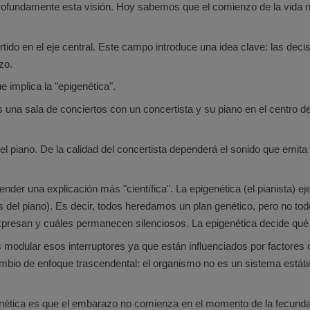
 profundamente esta visión. Hoy sabemos que el comienzo de la vida 
ido en el eje central. Este campo introduce una idea clave: las decis
zo.
e implica la "epigenética".
 una sala de conciertos con un concertista y su piano en el centro d
del piano. De la calidad del concertista dependerá el sonido que emita
ender una explicación más "científica". La epigenética (el pianista) 
s del piano). Es decir, todos heredamos un plan genético, pero no t
expresan y cuáles permanecen silenciosos. La epigenética decide qué
odular esos interruptores ya que están influenciados por factores com
cambio de enfoque trascendental: el organismo no es un sistema estát
enética es que el embarazo no comienza en el momento de la fecunda