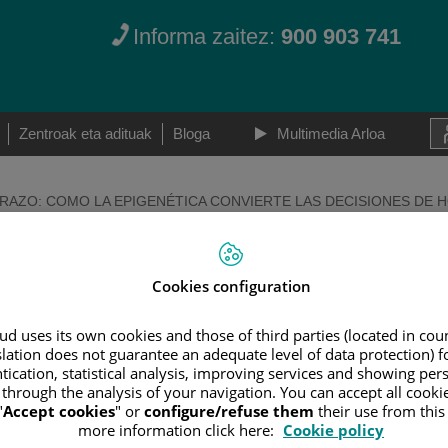
Informa zaitez:
900 903 741
Zentroak eta adituak
Bloga
Multimedia Arloa
Teknikak
RAZO: COMO LA EPIGENÉTICA CONVIERTE LAS DECISIONES DE H
Ugalkortasunaren zainketa
Lagunt
ARAZO: COMO LA E
Obozito eta enbrioien bitrifikazioa
Aholku
MACS (Magnetic Activated Cell Sorting)
Ginekol
Cookies configuration
 DECISIONES DE HO
(EADG) Ezarpenaren Aurreko Diagnostiko
Erditze
genetikoa
Pediatr
d uses its own cookies and those of third parties (located in co
Time-lapse Sistema
AÑANA.
slation does not guarantee an adequate level of data protection) f
tication, statistical analysis, improving services and showing per
 through the analysis of your navigation. You can accept all cooki
"
Accept cookies
" or
configure/refuse them
their use from thi
more information click here:
Cookie policy