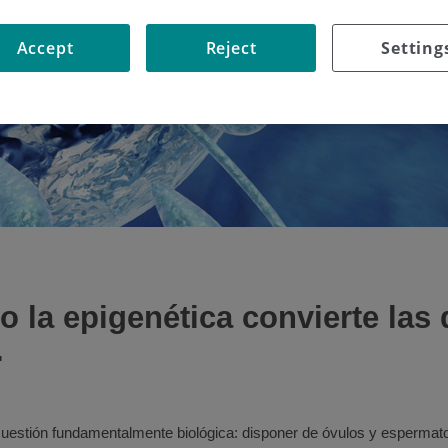
Accept
Reject
Setting
 la epigenética convierte las 
.
cuestión fundamentalmente biológica: disponer de óvulos y espermato