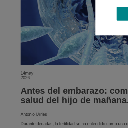
14
may
2026
Antes del embarazo: como
salud del hijo de mañana
Antonio Urries
Durante décadas, la fertilidad se ha entendido como una 