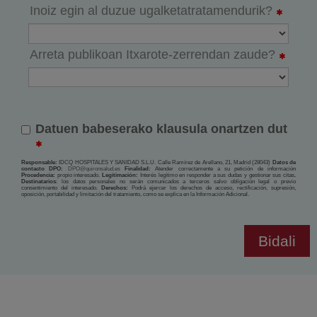
Inoiz egin al duzue ugalketatratamendurik?
Arreta publikoan Itxarote-zerrendan zaude?
Datuen babeserako klausula onartzen dut
Responsable:
IDCQ HOSPITALES Y SANIDAD S.L.U. Calle Ramírez de Arellano, 21, Madrid (28043)
Datos de
contacto DPO:
DPO@quironsalud.es
Finalidad:
Atender correctamente a su petición de información
Procedencia:
propio interesado.
Legitimación:
Interés legítimo en responder a sus dudas y gestionar sus citas
.
Destinatarios
: los datos personales no serán comunicados a terceros salvo obligación legal o previo
consentimiento del interesado.
Derechos:
Podrá ejercer los derechos de acceso, rectificación, supresión,
oposición, portabilidad y limitación del tratamiento, como se explica en la Información Adicional.
Bidali