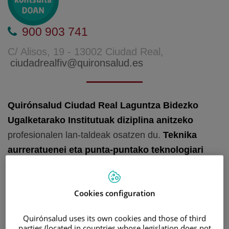
900 903 741
C/ Alisos, 19 - 13002 Ciudad Real,
ciudadrealfiv@quironsalud.es
Quirónsalud Ciudad Real Laguntza Bidezko
Ugalketarako Institutuak
diziplina anitzeko
profesionalen lan-taldeak osatzen du.
Teknika
aurreratuenei eta punta-puntako teknologiari
esker, lan-talde honek soluzio pertsonalizatuak
eskaintzen dizkizu indize handiago bat bermatzeko
Cookies configuration
zure tratamenduaren arrakastan. Ugalketarako
arazoak badituzu, zure haurra espero baino
Quirónsalud uses its own cookies and those of third
zenuena baino gehiago berandutzen ari bada, ez
parties (located in countries whose legislation does not