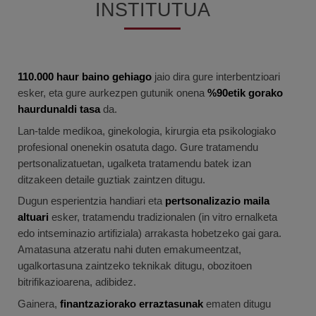
INSTITUTUA
110.000 haur baino gehiago
jaio dira gure interbentzioari
esker, eta gure aurkezpen gutunik onena
%90etik gorako
haurdunaldi tasa
da.
Lan-talde medikoa, ginekologia, kirurgia eta psikologiako
profesional onenekin osatuta dago. Gure tratamendu
pertsonalizatuetan, ugalketa tratamendu batek izan
ditzakeen detaile guztiak zaintzen ditugu.
Dugun esperientzia handiari eta
pertsonalizazio maila
altuari
esker, tratamendu tradizionalen (in vitro ernalketa
edo intseminazio artifiziala) arrakasta hobetzeko gai gara.
Amatasuna atzeratu nahi duten emakumeentzat,
ugalkortasuna zaintzeko teknikak ditugu, obozitoen
bitrifikazioarena, adibidez.
Gainera,
finantzaziorako erraztasunak
ematen ditugu