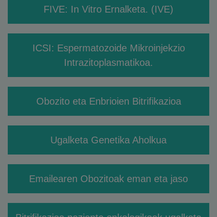
FIVE: In Vitro Ernalketa. (IVE)
ICSI: Espermatozoide Mikroinjekzio
Intrazitoplasmatikoa.
Obozito eta Enbrioien Bitrifikazioa
Ugalketa Genetika Aholkua
Emailearen Obozitoak eman eta jaso