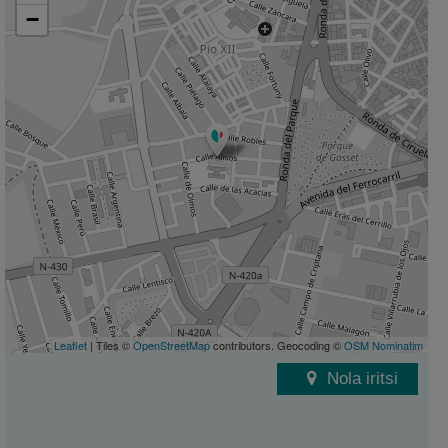
−
Leaflet
| Tiles ©
OpenStreetMap
contributors. Geocoding ©
OSM Nominatim
Nola iritsi