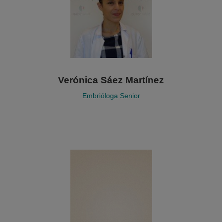
Verónica Sáez Martínez
Embrióloga Senior