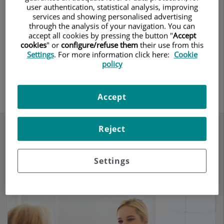
esforzamos en brindarle una atención adaptada a sus
user authentication, statistical analysis, improving
necesidades específicas.
services and showing personalised advertising
through the analysis of your navigation. You can
accept all cookies by pressing the button "
Accept
En el Servicio de Endocrinología del Hospital Ruber
cookies
" or
configure/refuse them
their use from this
Internacional, encontrará un
equipo multidisciplinar
Settings
. For more information click here:
Cookie
policy
altamente cualificado
y comprometido con su bienestar.
Calidad científica y asistencial.
Accept
Reject
Bienestar y confianza en cada
paso de su tratamiento.
Settings