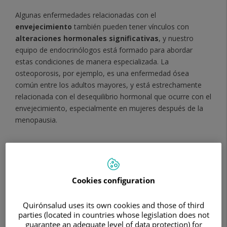
Algunas enfermedades relacionadas con el
envejecimiento
también pueden tener vínculos con
alteraciones hormonales significativas
, y nuestro
equipo de endocrinólogos está formado para abordar
estas condiciones de manera especializada. La
osteoporosis, por ejemplo, es una enfermedad ósea
común entre los adultos mayores, y está estrechamente
relacionada con el desequilibrio hormonal que ocurre con el
envejecimiento, especialmente en mujeres después de la
menopausia.
En Ruber Internacional, la
calidad científica y asistencial
es nuestra principal prioridad. Estamos constantemente a la
vanguardia de los avances médicos
, manteniéndonos
Cookies configuration
actualizados con las últimas investigaciones y tecnologías
en el campo de la endocrinología.
Quirónsalud uses its own cookies and those of third
parties (located in countries whose legislation does not
Entendemos que
cada paciente es único
, por lo que nos
guarantee an adequate level of data protection) for