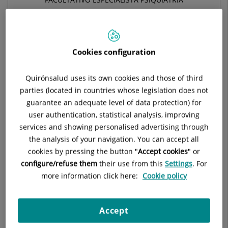
PSIQUIATRÍA
Pedir cita
Cookies configuration
Quirónsalud uses its own cookies and those of third
Pide cita con este profesional en otros hospitales:
parties (located in countries whose legislation does not
guarantee an adequate level of data protection) for
user authentication, statistical analysis, improving
Hospital Universitario Ruber Juan Bravo
services and showing personalised advertising through
C/ Juan Bravo, 39 y 49
the analysis of your navigation. You can accept all
28006 Madrid
cookies by pressing the button "
Accept cookies
" or
configure/refuse them
their use from this
Settings
. For
910 687 999
more information click here:
Cookie policy
Accept