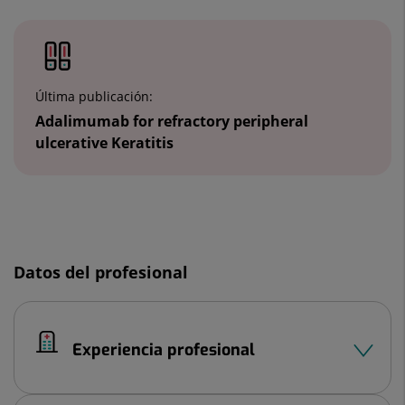
Número
de
diapositivas:
2
Última publicación:
Adalimumab for refractory peripheral
ulcerative Keratitis
Diapositiva
1
de
Datos del profesional
2
Experiencia profesional