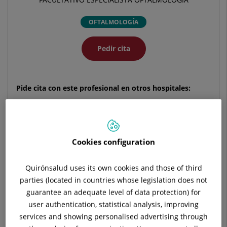
OFTALMOLOGÍA
Pedir cita
Pide cita con este profesional en otros hospitales:
Hospital Universitario Ruber Juan Bravo
C/ Juan Bravo, 39 y 49
Cookies configuration
28006 Madrid
910 687 999
Quirónsalud uses its own cookies and those of third
parties (located in countries whose legislation does not
guarantee an adequate level of data protection) for
user authentication, statistical analysis, improving
services and showing personalised advertising through